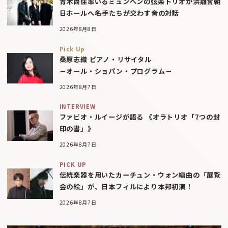
青木尚佳率いるミュンヘンの弦楽トリオが浜離宮朝
日ホールへ――名手たちが交わす音の対話
2026年8月8日
Pick Up
桑原志織 ピアノ・リサイタル
－オール・ショパン・プログラム－
2026年8月7日
INTERVIEW
ファビオ・ルイージが語る 《オラトリオ「7つの封
印の書」》
2026年8月7日
PICK UP
伝統楽器を用いたカーチュン・ウォン編曲の「展覧
会の絵」が、日本フィルにより本邦初演！
2026年8月7日