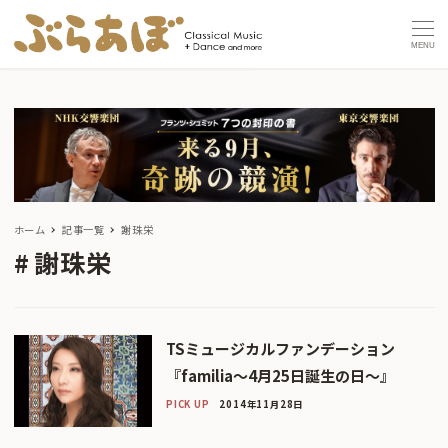
MENU
ホーム
記事一覧
謝珠栄
謝珠栄
TSミュージカルファンデーション
『familia〜4月25日誕生の日〜』
PICK UP
2014年11月28日