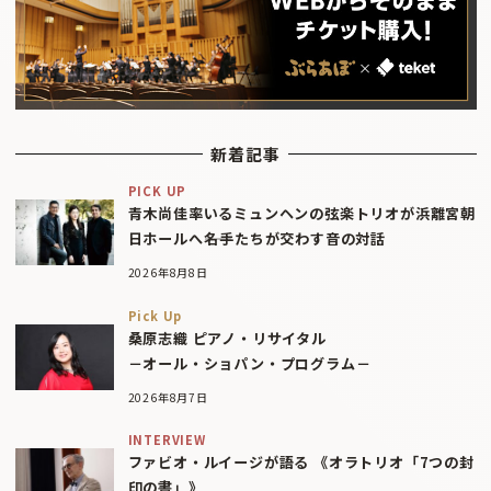
新着記事
PICK UP
青木尚佳率いるミュンヘンの弦楽トリオが浜離宮朝
日ホールへ――名手たちが交わす音の対話
2026年8月8日
Pick Up
桑原志織 ピアノ・リサイタル
－オール・ショパン・プログラム－
2026年8月7日
INTERVIEW
ファビオ・ルイージが語る 《オラトリオ「7つの封
印の書」》