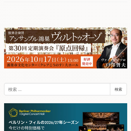
検
検索
索