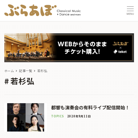
MENU
ホーム
記事一覧
若杉弘
若杉弘
都響も演奏会の有料ライブ配信開始！
TOPICS
2020年9月11日