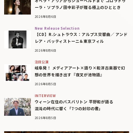
オペラ・アリアからシューベルトまで コロラトゥ
ーラ・ソプラノ田中彩子が贈る極上のひととき
2026年8月6日
New Release Selection
【CD】R.シュトラウス：アルプス交響曲／ アンド
レア・バッティストーニ＆東京フィル
2026年8月6日
注目公演
岐阜発！ メディアアート×語り×和洋古楽器で幻
想の世界を描き出す『夜叉が池物語』
2026年8月5日
INTERVIEW
ウィーン在住のバスバリトン 平野和が語る
混沌の時代に響く「7つの封印の書」
2026年8月5日