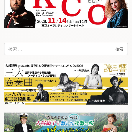
検
検索
索