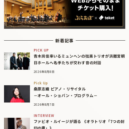
新着記事
PICK UP
青木尚佳率いるミュンヘンの弦楽トリオが浜離宮朝
日ホールへ――名手たちが交わす音の対話
2026年8月8日
Pick Up
桑原志織 ピアノ・リサイタル
－オール・ショパン・プログラム－
2026年8月7日
INTERVIEW
ファビオ・ルイージが語る 《オラトリオ「7つの封
印の書」》