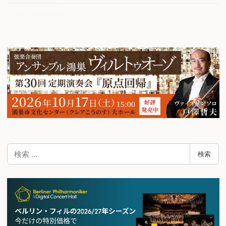
検
検索
索