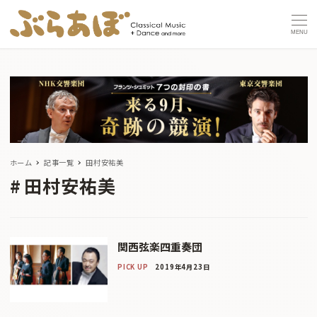
MENU
ホーム
記事一覧
田村安祐美
田村安祐美
関西弦楽四重奏団
PICK UP
2019年4月23日