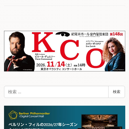
検
検索
索