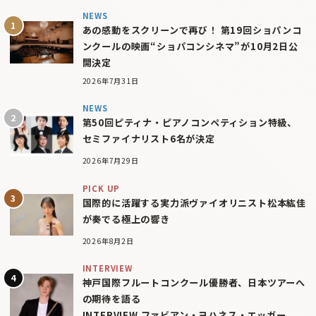
NEWS
あの感動をスクリーンで再び！ 第19回ショパンコ
ンクールの映画“ショパコンシネマ”が10月2日公
開決定
2026年7月31日
NEWS
第50回ピティナ・ピアノコンペティション特級、
セミファイナリスト6名が決定
2026年7月29日
PICK UP
国際的に活躍する実力派ヴァイオリニスト松本紘佳
が奏でる極上の響き
2026年8月2日
INTERVIEW
神戸国際フルートコンクール優勝者、日本ツアーへ
の期待を語る
INTERVIEW ファビアン・ヨハネス・エッガー