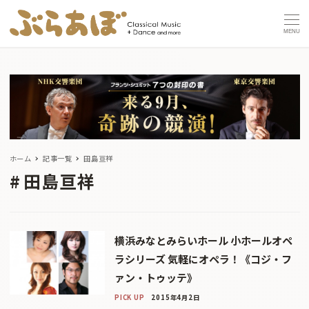
MENU
ホーム
記事一覧
田島亘祥
田島亘祥
横浜みなとみらいホール 小ホールオペ
ラシリーズ 気軽にオペラ！《コジ・フ
ァン・トゥッテ》
PICK UP
2015年4月2日