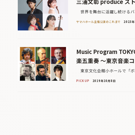
三浦文彰 produce
世界を舞台に活躍し続けるバイ
ヤマハホール主催公演のこれまで
2023
Music Program 
楽五重奏 〜東京音楽
東京文化会館小ホールで「ボロ
PICK UP
2019年10月8日