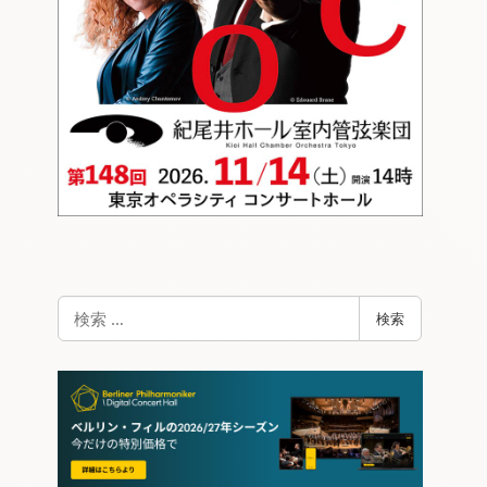
検
検索
索