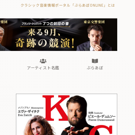
クラシック音楽情報ポータル「ぶらあぼONLINE」とは
の封印の書》
海外公演
FROM編集部
眺望
ぶらあぼブラス！
フォルテピアノ・オデッセイ
アーティスト名鑑
ぶらあぼ
の封印の書》
海外公演
FROM編集部
眺望
ぶらあぼブラス！
フォルテピアノ・オデッセイ