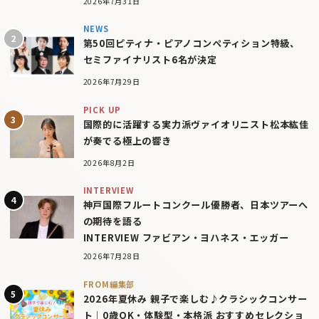
2026年7月31日
NEWS
第50回ピティナ・ピアノコンペティション特級、
セミファイナリスト6名が決定
2026年7月29日
PICK UP
国際的に活躍する実力派ヴァイオリニスト松本紘佳
が奏でる極上の響き
2026年8月2日
INTERVIEW
神戸国際フルートコンクール優勝者、日本ツアーへ
の期待を語る
INTERVIEW ファビアン・ヨハネス・エッガー
2026年7月28日
FROM編集部
2026年夏休み 親子で楽しむ♪クラシックコンサー
ト｜0歳OK・体験型・本格派 おすすめセレクショ