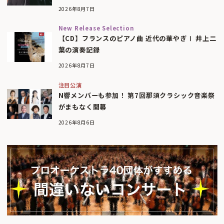
2026年8月7日
New Release Selection
【CD】フランスのピアノ曲 近代の華やぎⅠ 井上二
葉の演奏記録
2026年8月7日
注目公演
N響メンバーも参加！ 第7回那須クラシック音楽祭
がまもなく開幕
2026年8月6日