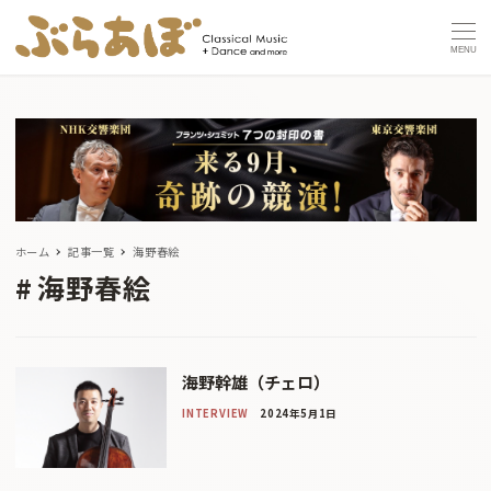
MENU
ホーム
記事一覧
海野春絵
海野春絵
海野幹雄（チェロ）
INTERVIEW
2024年5月1日