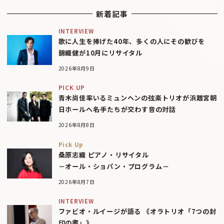
新着記事
INTERVIEW
歌に人生を捧げた40年、多くの人にその歓びを
錦織健が10月にリサイタル
2026年8月9日
PICK UP
青木尚佳率いるミュンヘンの弦楽トリオが浜離宮朝
日ホールへ――名手たちが交わす音の対話
2026年8月8日
Pick Up
桑原志織 ピアノ・リサイタル
－オール・ショパン・プログラム－
2026年8月7日
INTERVIEW
ファビオ・ルイージが語る 《オラトリオ「7つの封
印の書」》