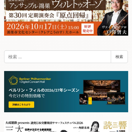
検
検索
索