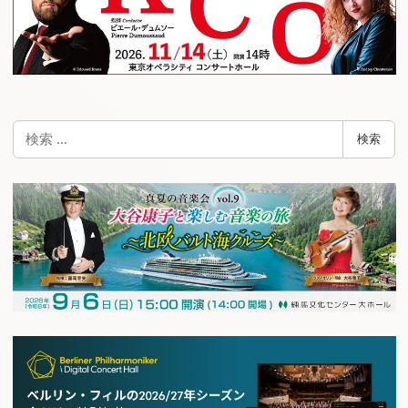
検
検索
索