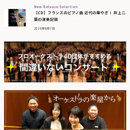
New Release Selection
【CD】フランスのピアノ曲 近代の華やぎⅠ 井上二
葉の演奏記録
2026年8月7日