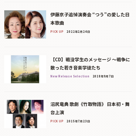
伊藤京子追悼演奏会 “つう”の愛した日
本歌曲
PICK UP
2022年2月24日
【CD】戦没学生のメッセージ 〜戦争に
散った若き音楽学徒たち
New Release Selection
2018年9月7日
沼尻竜典 歌劇《竹取物語》 日本初・舞
台上演
PICK UP
2015年7月23日