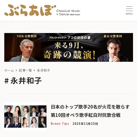
MENU
ホーム
記事一覧
永井和子
永井和子
日本のトップ歌手20名が火花を散らす
第10回オペラ歌手紅白対抗歌合戦
Bravo Tips
2025年11月23日