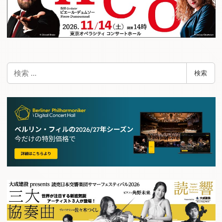
検
検索
索