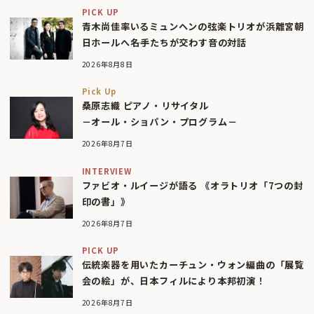
PICK UP
青木尚佳率いるミュンヘンの弦楽トリオが浜離宮朝
日ホールへ――名手たちが交わす音の対話
2026年8月8日
Pick Up
桑原志織 ピアノ・リサイタル
－オール・ショパン・プログラム－
2026年8月7日
INTERVIEW
ファビオ・ルイージが語る 《オラトリオ「7つの封
印の書」》
2026年8月7日
PICK UP
伝統楽器を用いたカーチュン・ウォン編曲の「展覧
会の絵」が、日本フィルにより本邦初演！
2026年8月7日