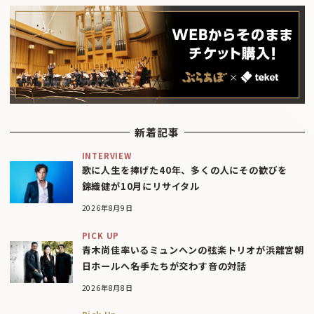
新着記事
INTERVIEW
歌に人生を捧げた40年、多くの人にその歓びを
錦織健が10月にリサイタル
2026年8月9日
PICK UP
青木尚佳率いるミュンヘンの弦楽トリオが浜離宮朝
日ホールへ――名手たちが交わす音の対話
2026年8月8日