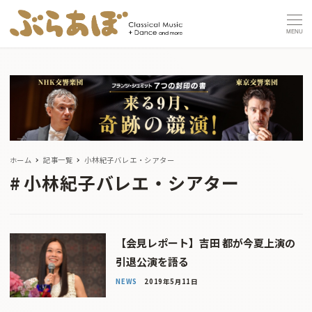
MENU
ホーム
記事一覧
小林紀子バレエ・シアター
小林紀子バレエ・シアター
【会見レポート】吉田 都が今夏上演の
引退公演を語る
NEWS
2019年5月11日