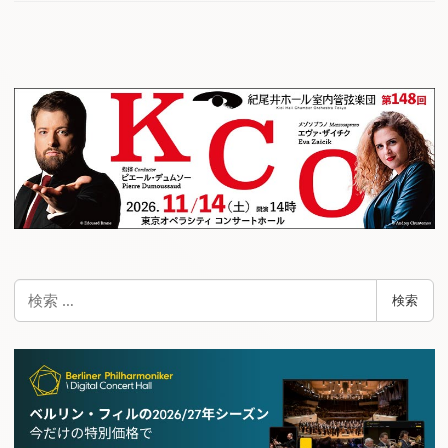
検
検索
索