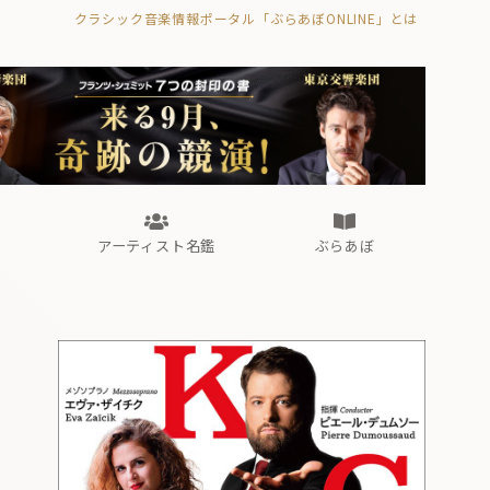
クラシック音楽情報ポータル「ぶらあぼONLINE」とは
の封印の書》
海外公演
FROM編集部
眺望
ぶらあぼブラス！
フォルテピアノ・オデッセイ
アーティスト名鑑
ぶらあぼ
の封印の書》
海外公演
FROM編集部
眺望
ぶらあぼブラス！
フォルテピアノ・オデッセイ