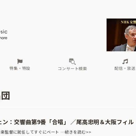
ール
（毎月更新）
東
電子版（無料・月刊）
トピックス
関西
フェスタサマーミューザKAWASAKI 2026
北海道・東北
注目公演
配布場所
インタビュー
中部
定期購読
中国・四国
CD新譜
N響＆東響 《7つ
九州・沖縄
書籍近刊
ロが推す！間違いないオーケストラコンサート
過去の特集
の先と
ブ配信スケジュール
さ
オーケストラの楽屋から
た
な
有料ライブ配信スケジュール
は
ま
や
海の向こうの音楽家
ら
わ
Aからの
載
特集・特設
配信・放送
コンサート検索
ール
（毎月更新）
東
電子版（無料・月刊）
トピックス
関西
フェスタサマーミューザKAWASAKI 2026
北海道・東北
注目公演
配布場所
インタビュー
中部
定期購読
中国・四国
CD新譜
N響＆東響 《7つ
九州・沖縄
書籍近刊
唱団
ロが推す！間違いないオーケストラコンサート
過去の特集
の先と
ブ配信スケジュール
さ
オーケストラの楽屋から
た
な
有料ライブ配信スケジュール
は
ま
や
海の向こうの音楽家
ら
わ
Aからの
載
ェン：交響曲第9番「合唱」 ／尾高忠明＆大阪フィル
音楽監督に就任してすぐにベート …続きを読む>>