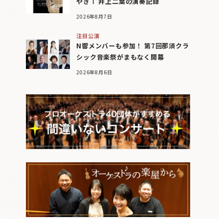
やぎⅠ 井上二葉の演奏記録
2026年8月7日
注目公演
N響メンバーも参加！ 第7回那須クラ
シック音楽祭がまもなく開幕
2026年8月6日