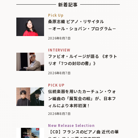
新着記事
Pick Up
桑原志織 ピアノ・リサイタル
－オール・ショパン・プログラム－
2026年8月7日
INTERVIEW
ファビオ・ルイージが語る 《オラト
リオ「7つの封印の書」》
2026年8月7日
PICK UP
伝統楽器を用いたカーチュン・ウォ
ン編曲の「展覧会の絵」が、日本フ
ィルにより本邦初演！
2026年8月7日
New Release Selection
【CD】フランスのピアノ曲 近代の華