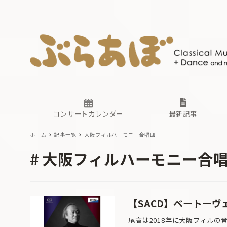
ニュース
ヤマハホ
番組一覧
東京・関
ぶらあぼ
現場のプ
古楽とそ
無料ライ
あ
か
過去の連
コンサートカレンダー
最新記事
ホーム
記事一覧
大阪フィルハーモニー合唱団
ニュース
ヤマハホ
番組一覧
東京・関
ぶらあぼ
大阪フィルハーモニー合
現場のプ
古楽とそ
無料ライ
あ
か
過去の連
【SACD】ベートーヴ
尾高は2018年に大阪フィルの