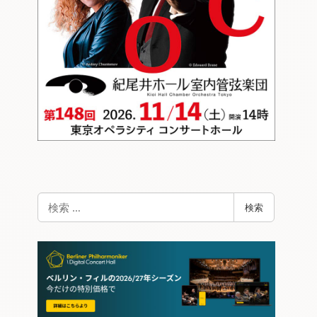
検
検索
索