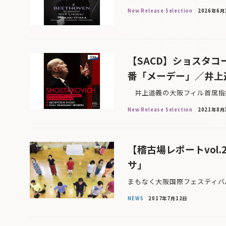
New Release Selection
2026年6月
【SACD】ショスタ
番「メーデー」／井上
井上道義の大阪フィル首席指揮
New Release Selection
2021年8月
【稽古場レポートvol
サ」
まもなく大阪国際フェスティバ
NEWS
2017年7月12日