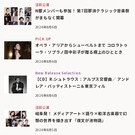
注目公演
N響メンバーも参加！ 第7回那須クラシック音楽祭
がまもなく開幕
2026年8月6日
PICK UP
オペラ・アリアからシューベルトまで コロラトゥ
ーラ・ソプラノ田中彩子が贈る極上のひととき
2026年8月6日
New Release Selection
【CD】R.シュトラウス：アルプス交響曲／ アンド
レア・バッティストーニ＆東京フィル
2026年8月6日
注目公演
岐阜発！ メディアアート×語り×和洋古楽器で幻
想の世界を描き出す『夜叉が池物語』
2026年8月5日