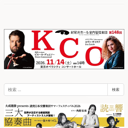
検
検索
索