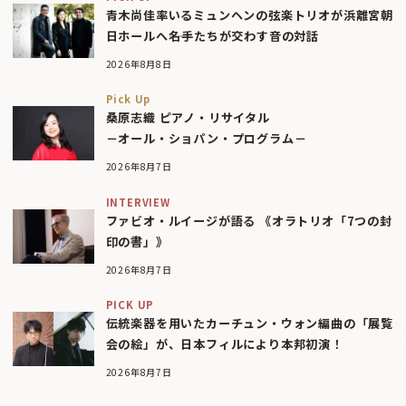
青木尚佳率いるミュンヘンの弦楽トリオが浜離宮朝
日ホールへ――名手たちが交わす音の対話
2026年8月8日
Pick Up
桑原志織 ピアノ・リサイタル
－オール・ショパン・プログラム－
2026年8月7日
INTERVIEW
ファビオ・ルイージが語る 《オラトリオ「7つの封
印の書」》
2026年8月7日
PICK UP
伝統楽器を用いたカーチュン・ウォン編曲の「展覧
会の絵」が、日本フィルにより本邦初演！
2026年8月7日