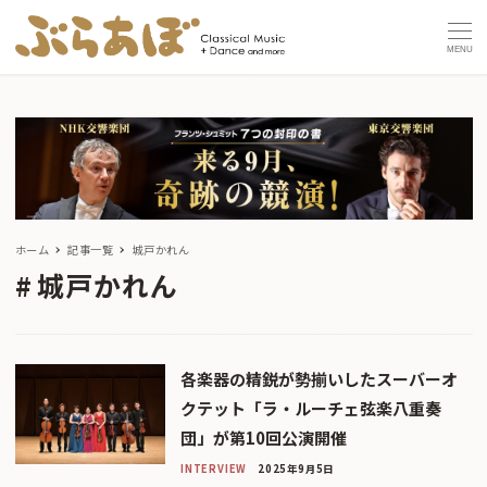
MENU
ホーム
記事一覧
城戸かれん
城戸かれん
各楽器の精鋭が勢揃いしたスーバーオ
クテット「ラ・ルーチェ弦楽八重奏
団」が第10回公演開催
INTERVIEW
2025年9月5日