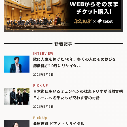
新着記事
INTERVIEW
歌に人生を捧げた40年、多くの人にその歓びを
錦織健が10月にリサイタル
2026年8月9日
PICK UP
青木尚佳率いるミュンヘンの弦楽トリオが浜離宮朝
日ホールへ――名手たちが交わす音の対話
2026年8月8日
Pick Up
桑原志織 ピアノ・リサイタル