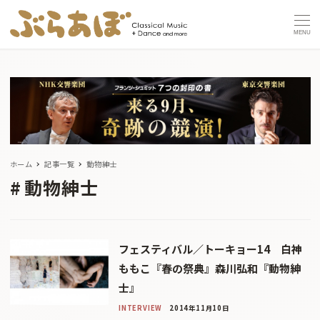
MENU
ホーム
記事一覧
動物紳士
動物紳士
フェスティバル／トーキョー14 白神
ももこ『春の祭典』森川弘和『動物紳
士』
INTERVIEW
2014年11月10日