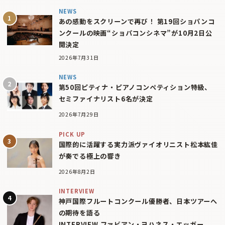
NEWS
あの感動をスクリーンで再び！ 第19回ショパンコ
ンクールの映画“ショパコンシネマ”が10月2日公
開決定
2026年7月31日
NEWS
第50回ピティナ・ピアノコンペティション特級、
セミファイナリスト6名が決定
2026年7月29日
PICK UP
国際的に活躍する実力派ヴァイオリニスト松本紘佳
が奏でる極上の響き
2026年8月2日
INTERVIEW
神戸国際フルートコンクール優勝者、日本ツアーへ
の期待を語る
INTERVIEW ファビアン・ヨハネス・エッガー