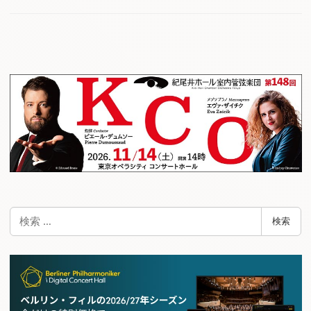
検
検索
索