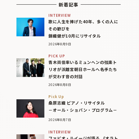
新着記事
INTERVIEW
歌に人生を捧げた40年、多くの人に
その歓びを
錦織健が10月にリサイタル
2026年8月9日
PICK UP
青木尚佳率いるミュンヘンの弦楽ト
リオが浜離宮朝日ホールへ――名手たち
が交わす音の対話
2026年8月8日
Pick Up
桑原志織 ピアノ・リサイタル
－オール・ショパン・プログラム－
2026年8月7日
INTERVIEW
ファビオ・ルイージが語る 《オラト