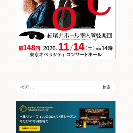
検
検索
索