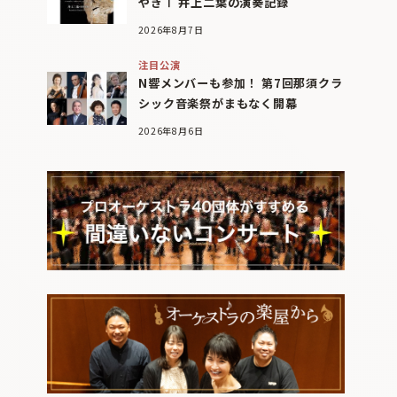
やぎⅠ 井上二葉の演奏記録
2026年8月7日
注目公演
N響メンバーも参加！ 第7回那須クラ
シック音楽祭がまもなく開幕
2026年8月6日