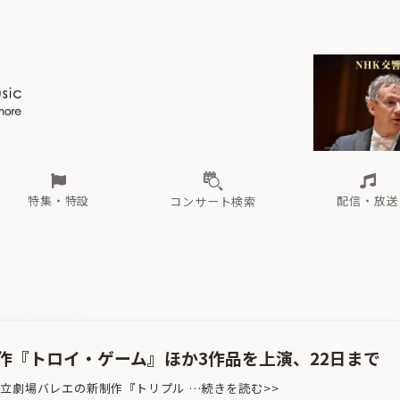
ール
（毎月更新）
東
電子版（無料・月刊）
トピックス
関西
フェスタサマーミューザKAWASAKI 2026
北海道・東北
注目公演
配布場所
インタビュー
中部
定期購読
中国・四国
CD新譜
N響＆東響 《7つ
九州・沖縄
書籍近刊
ロが推す！間違いないオーケストラコンサート
過去の特集
の先と
ブ配信スケジュール
さ
オーケストラの楽屋から
た
な
有料ライブ配信スケジュール
は
ま
や
海の向こうの音楽家
ら
わ
Aからの
載
特集・特設
配信・放送
コンサート検索
ール
（毎月更新）
東
電子版（無料・月刊）
トピックス
関西
フェスタサマーミューザKAWASAKI 2026
北海道・東北
注目公演
配布場所
インタビュー
中部
定期購読
中国・四国
CD新譜
N響＆東響 《7つ
九州・沖縄
書籍近刊
ロが推す！間違いないオーケストラコンサート
過去の特集
の先と
ブ配信スケジュール
さ
オーケストラの楽屋から
た
な
有料ライブ配信スケジュール
は
ま
や
海の向こうの音楽家
ら
わ
Aからの
載
作『トロイ・ゲーム』ほか3作品を上演、22日まで
立劇場バレエの新制作『トリプル …続きを読む>>