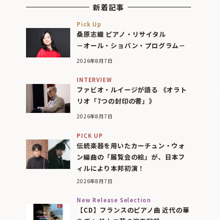
新着記事
Pick Up
桑原志織 ピアノ・リサイタル
－オール・ショパン・プログラム－
2026年8月7日
INTERVIEW
ファビオ・ルイージが語る 《オラト
リオ「7つの封印の書」》
2026年8月7日
PICK UP
伝統楽器を用いたカーチュン・ウォ
ン編曲の「展覧会の絵」が、日本フ
ィルにより本邦初演！
2026年8月7日
New Release Selection
【CD】フランスのピアノ曲 近代の華