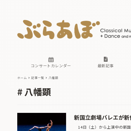
ニュース
ヤマハホ
番組一覧
東京・関
ぶらあぼ
現場のプ
古楽とそ
無料ライ
あ
か
過去の連
コンサートカレンダー
最新記事
ホーム
記事一覧
八幡顕
ニュース
ヤマハホ
番組一覧
東京・関
ぶらあぼ
八幡顕
現場のプ
古楽とそ
無料ライ
あ
か
過去の連
新国立劇場バレエが新
14日（土）から上演中の新国