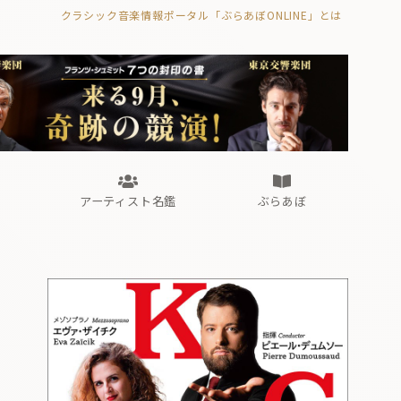
クラシック音楽情報ポータル「ぶらあぼONLINE」とは
の封印の書》
海外公演
FROM編集部
眺望
ぶらあぼブラス！
フォルテピアノ・オデッセイ
アーティスト名鑑
ぶらあぼ
の封印の書》
海外公演
FROM編集部
眺望
ぶらあぼブラス！
フォルテピアノ・オデッセイ