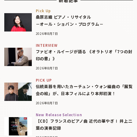
新着記事
Pick Up
桑原志織 ピアノ・リサイタル
－オール・ショパン・プログラム－
2026年8月7日
INTERVIEW
ファビオ・ルイージが語る 《オラトリオ「7つの封
印の書」》
2026年8月7日
PICK UP
伝統楽器を用いたカーチュン・ウォン編曲の「展覧
会の絵」が、日本フィルにより本邦初演！
2026年8月7日
New Release Selection
【CD】フランスのピアノ曲 近代の華やぎⅠ 井上二
葉の演奏記録