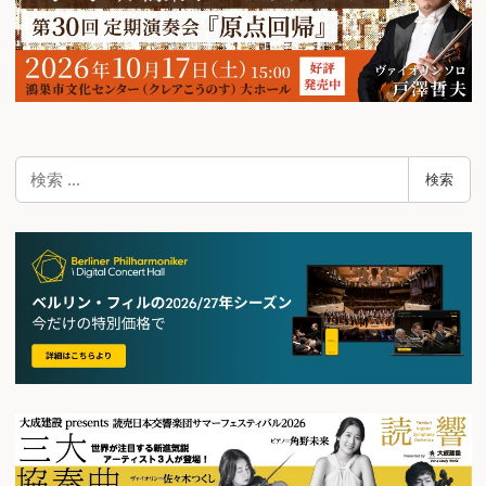
検
検索
索