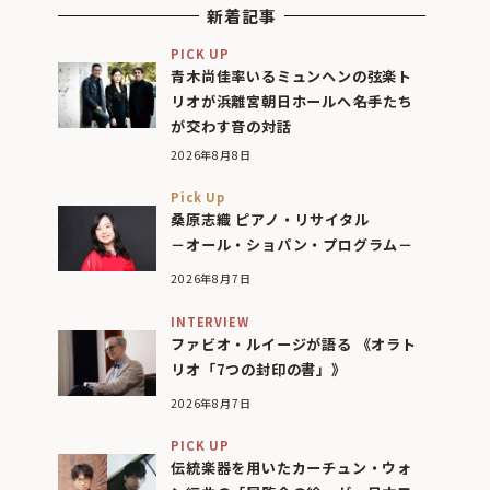
新着記事
PICK UP
青木尚佳率いるミュンヘンの弦楽ト
リオが浜離宮朝日ホールへ――名手たち
が交わす音の対話
2026年8月8日
Pick Up
桑原志織 ピアノ・リサイタル
－オール・ショパン・プログラム－
2026年8月7日
INTERVIEW
ファビオ・ルイージが語る 《オラト
リオ「7つの封印の書」》
2026年8月7日
PICK UP
伝統楽器を用いたカーチュン・ウォ