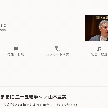
ール
（毎月更新）
東
電子版（無料・月刊）
トピックス
関西
フェスタサマーミューザKAWASAKI 2026
北海道・東北
注目公演
配布場所
インタビュー
中部
定期購読
中国・四国
CD新譜
N響＆東響 《7つ
九州・沖縄
書籍近刊
ロが推す！間違いないオーケストラコンサート
過去の特集
の先と
ブ配信スケジュール
さ
オーケストラの楽屋から
た
な
有料ライブ配信スケジュール
は
ま
や
海の向こうの音楽家
ら
わ
Aからの
載
特集・特設
配信・放送
コンサート検索
ール
（毎月更新）
東
電子版（無料・月刊）
トピックス
関西
フェスタサマーミューザKAWASAKI 2026
北海道・東北
注目公演
配布場所
インタビュー
中部
定期購読
中国・四国
CD新譜
N響＆東響 《7つ
九州・沖縄
書籍近刊
ロが推す！間違いないオーケストラコンサート
過去の特集
の先と
ブ配信スケジュール
さ
オーケストラの楽屋から
た
な
有料ライブ配信スケジュール
は
ま
や
海の向こうの音楽家
ら
わ
Aからの
載
ままに 二十五絃箏〜 ／山本亜美
五絃箏は野坂操壽によって開発さ …続きを読む>>