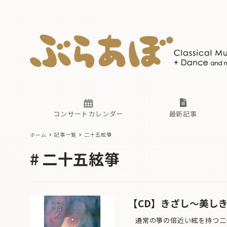
ニュース
ヤマハホ
番組一覧
東京・関
ぶらあぼ
現場のプ
古楽とそ
無料ライ
あ
か
過去の連
コンサートカレンダー
最新記事
ホーム
記事一覧
二十五絃箏
ニュース
ヤマハホ
番組一覧
東京・関
ぶらあぼ
二十五絃箏
現場のプ
古楽とそ
無料ライ
あ
か
過去の連
【CD】きざし〜美しき
通常の箏の倍近い絃を持つ二十