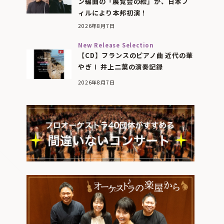
ン編曲の「展覧会の絵」が、日本フ
ィルにより本邦初演！
2026年8月7日
New Release Selection
【CD】フランスのピアノ曲 近代の華
やぎⅠ 井上二葉の演奏記録
2026年8月7日