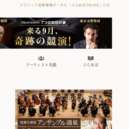
クラシック音楽情報ポータル「ぶらあぼONLINE」とは
の封印の書》
海外公演
FROM編集部
眺望
ぶらあぼブラス！
フォルテピアノ・オデッセイ
アーティスト名鑑
ぶらあぼ
の封印の書》
海外公演
FROM編集部
眺望
ぶらあぼブラス！
フォルテピアノ・オデッセイ