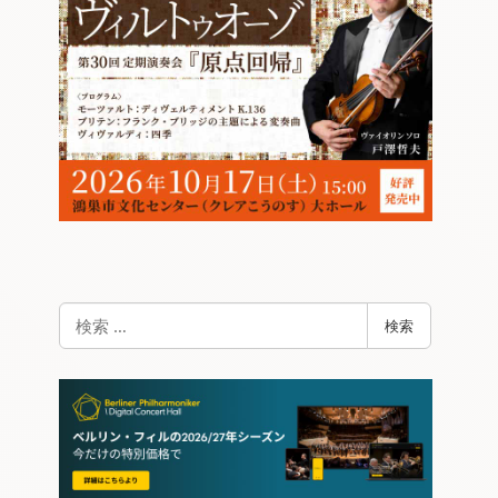
検
検索
索