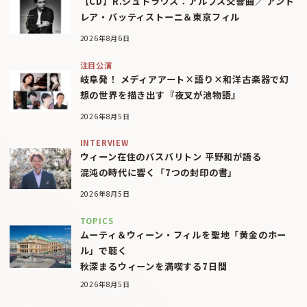
【CD】R.シュトラウス：アルプス交響曲／ アンド
レア・バッティストーニ＆東京フィル
2026年8月6日
注目公演
岐阜発！ メディアアート×語り×和洋古楽器で幻
想の世界を描き出す『夜叉が池物語』
2026年8月5日
INTERVIEW
ウィーン在住のバスバリトン 平野和が語る
混沌の時代に響く「7つの封印の書」
2026年8月5日
TOPICS
ムーティ＆ウィーン・フィルを聖地「黄金のホー
ル」で聴く
秋深まるウィーンを満喫する7日間
2026年8月5日