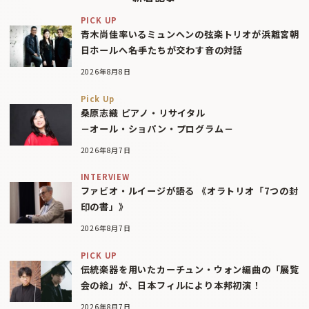
PICK UP
青木尚佳率いるミュンヘンの弦楽トリオが浜離宮朝
日ホールへ――名手たちが交わす音の対話
2026年8月8日
Pick Up
桑原志織 ピアノ・リサイタル
－オール・ショパン・プログラム－
2026年8月7日
INTERVIEW
ファビオ・ルイージが語る 《オラトリオ「7つの封
印の書」》
2026年8月7日
PICK UP
伝統楽器を用いたカーチュン・ウォン編曲の「展覧
会の絵」が、日本フィルにより本邦初演！
2026年8月7日