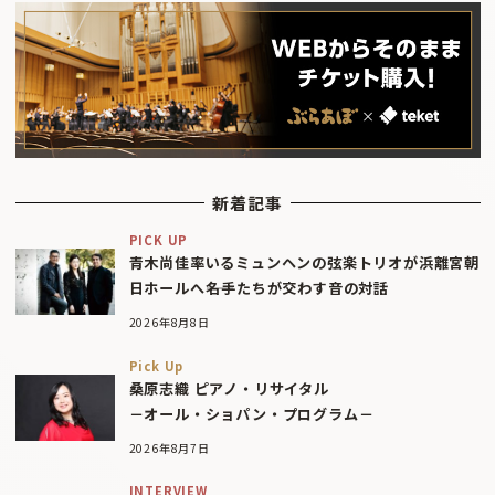
新着記事
PICK UP
青木尚佳率いるミュンヘンの弦楽トリオが浜離宮朝
日ホールへ――名手たちが交わす音の対話
2026年8月8日
Pick Up
桑原志織 ピアノ・リサイタル
－オール・ショパン・プログラム－
2026年8月7日
INTERVIEW