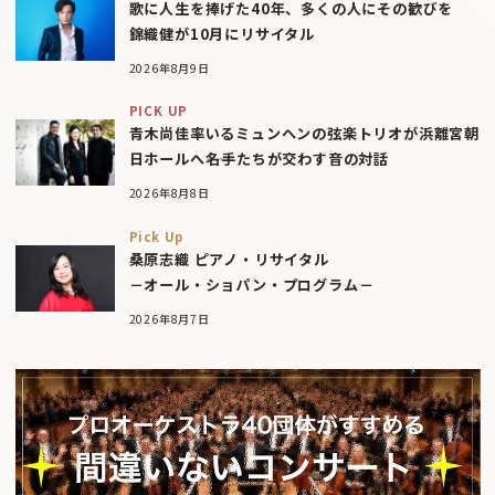
歌に人生を捧げた40年、多くの人にその歓びを
錦織健が10月にリサイタル
2026年8月9日
PICK UP
青木尚佳率いるミュンヘンの弦楽トリオが浜離宮朝
日ホールへ――名手たちが交わす音の対話
2026年8月8日
Pick Up
桑原志織 ピアノ・リサイタル
－オール・ショパン・プログラム－
2026年8月7日