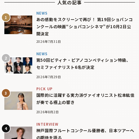
人気の記事
NEWS
あの感動をスクリーンで再び！ 第19回ショパンコ
ンクールの映画“ショパコンシネマ”が10月2日公
開決定
2026年7月31日
NEWS
第50回ピティナ・ピアノコンペティション特級、
セミファイナリスト6名が決定
2026年7月29日
PICK UP
国際的に活躍する実力派ヴァイオリニスト松本紘佳
が奏でる極上の響き
2026年8月2日
INTERVIEW
神戸国際フルートコンクール優勝者、日本ツアーへ
の期待を語る