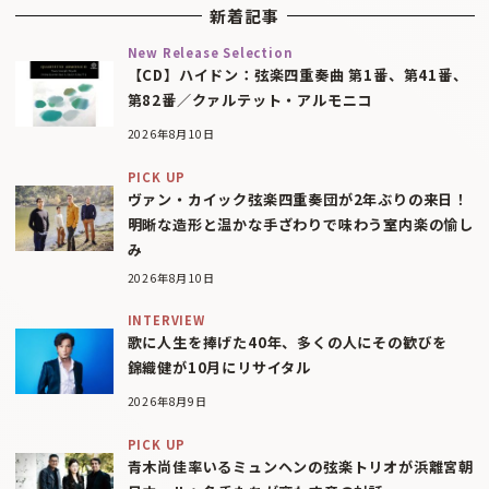
新着記事
New Release Selection
【CD】ハイドン：弦楽四重奏曲 第1番、第41番、
第82番／クァルテット・アルモニコ
2026年8月10日
PICK UP
ヴァン・カイック弦楽四重奏団が2年ぶりの来日！
明晰な造形と温かな手ざわりで味わう室内楽の愉し
み
2026年8月10日
INTERVIEW
歌に人生を捧げた40年、多くの人にその歓びを
錦織健が10月にリサイタル
2026年8月9日
PICK UP
青木尚佳率いるミュンヘンの弦楽トリオが浜離宮朝