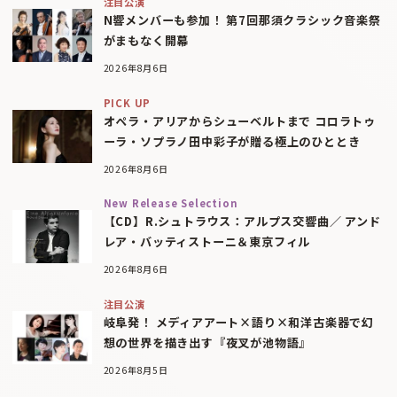
注目公演
N響メンバーも参加！ 第7回那須クラシック音楽祭
がまもなく開幕
2026年8月6日
PICK UP
オペラ・アリアからシューベルトまで コロラトゥ
ーラ・ソプラノ田中彩子が贈る極上のひととき
2026年8月6日
New Release Selection
【CD】R.シュトラウス：アルプス交響曲／ アンド
レア・バッティストーニ＆東京フィル
2026年8月6日
注目公演
岐阜発！ メディアアート×語り×和洋古楽器で幻
想の世界を描き出す『夜叉が池物語』
2026年8月5日