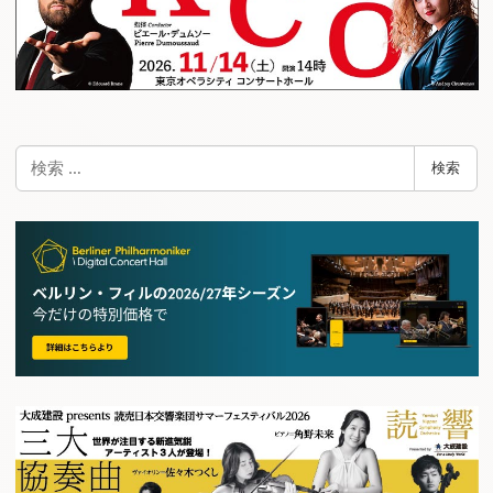
検
検索
索