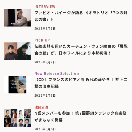
INTERVIEW
ファビオ・ルイージが語る 《オラトリオ「7つの封
印の書」》
2026年8月7日
PICK UP
伝統楽器を用いたカーチュン・ウォン編曲の「展覧
会の絵」が、日本フィルにより本邦初演！
2026年8月7日
New Release Selection
【CD】フランスのピアノ曲 近代の華やぎⅠ 井上二
葉の演奏記録
2026年8月7日
注目公演
N響メンバーも参加！ 第7回那須クラシック音楽祭
がまもなく開幕
2026年8月6日