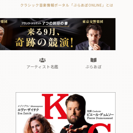
クラシック音楽情報ポータル「ぶらあぼONLINE」とは
の封印の書》
海外公演
FROM編集部
眺望
ぶらあぼブラス！
フォルテピアノ・オデッセイ
アーティスト名鑑
ぶらあぼ
の封印の書》
海外公演
FROM編集部
眺望
ぶらあぼブラス！
フォルテピアノ・オデッセイ