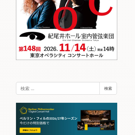
検
検索
索