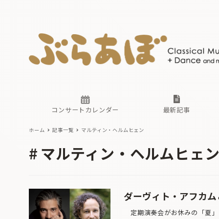
ニュース
ヤマハホ
番組一覧
東京・関
ぶらあぼ
現場のプ
古楽とそ
無料ライ
あ
か
過去の連
コンサートカレンダー
最新記事
ホーム
記事一覧
マルティン・ヘルムヒェン
ニュース
ヤマハホ
番組一覧
東京・関
ぶらあぼ
マルティン・ヘルムヒェ
現場のプ
古楽とそ
無料ライ
あ
か
過去の連
ダーヴィト・アフカム
定期演奏会がお休みの「夏」に