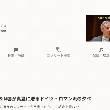
ール
（毎月更新）
東
電子版（無料・月刊）
トピックス
関西
フェスタサマーミューザKAWASAKI 2026
北海道・東北
注目公演
配布場所
インタビュー
中部
定期購読
中国・四国
CD新譜
N響＆東響 《7つ
九州・沖縄
書籍近刊
ロが推す！間違いないオーケストラコンサート
過去の特集
の先と
ブ配信スケジュール
さ
オーケストラの楽屋から
た
な
有料ライブ配信スケジュール
は
ま
や
海の向こうの音楽家
ら
わ
Aからの
載
特集・特設
配信・放送
コンサート検索
ール
（毎月更新）
東
電子版（無料・月刊）
トピックス
関西
フェスタサマーミューザKAWASAKI 2026
北海道・東北
注目公演
配布場所
インタビュー
中部
定期購読
中国・四国
CD新譜
N響＆東響 《7つ
九州・沖縄
書籍近刊
ン
ロが推す！間違いないオーケストラコンサート
過去の特集
の先と
ブ配信スケジュール
さ
オーケストラの楽屋から
た
な
有料ライブ配信スケジュール
は
ま
や
海の向こうの音楽家
ら
わ
Aからの
載
＆N響が真夏に贈るドイツ・ロマン派の夕べ
特別のコンサートが用意された。 …続きを読む>>