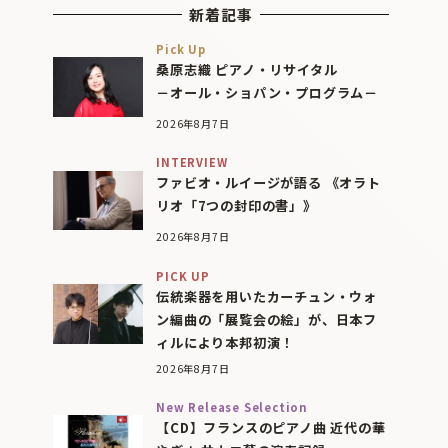
新着記事
Pick Up
桑原志織 ピアノ・リサイタル
－オール・ショパン・プログラム－
2026年8月7日
INTERVIEW
ファビオ・ルイージが語る 《オラト
リオ「7つの封印の書」》
2026年8月7日
PICK UP
伝統楽器を用いたカーチュン・ウォ
ン編曲の「展覧会の絵」が、日本フ
ィルにより本邦初演！
2026年8月7日
New Release Selection
【CD】フランスのピアノ曲 近代の華