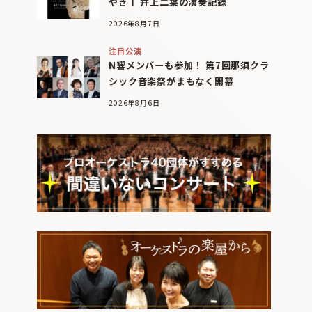
やぎⅠ 井上二葉の演奏記録
2026年8月7日
注目公演
N響メンバーも参加！ 第7回那須クラ
シック音楽祭がまもなく開幕
2026年8月6日