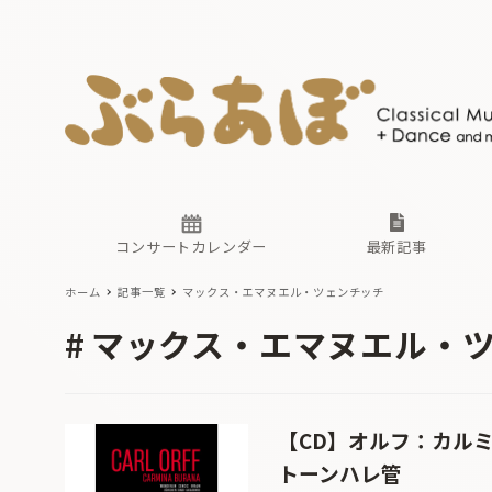
ニュース
ヤマハホ
番組一覧
東京・関
ぶらあぼ
現場のプ
古楽とそ
無料ライ
あ
か
過去の連
コンサートカレンダー
最新記事
ホーム
記事一覧
マックス・エマヌエル・ツェンチッチ
ニュース
ヤマハホ
番組一覧
東京・関
ぶらあぼ
マックス・エマヌエル・
現場のプ
古楽とそ
無料ライ
あ
か
過去の連
【CD】オルフ：カル
トーンハレ管