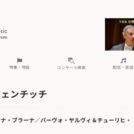
ール
（毎月更新）
東
電子版（無料・月刊）
トピックス
関西
フェスタサマーミューザKAWASAKI 2026
北海道・東北
注目公演
配布場所
インタビュー
中部
定期購読
中国・四国
CD新譜
N響＆東響 《7つ
九州・沖縄
書籍近刊
ロが推す！間違いないオーケストラコンサート
過去の特集
の先と
ブ配信スケジュール
さ
オーケストラの楽屋から
た
な
有料ライブ配信スケジュール
は
ま
や
海の向こうの音楽家
ら
わ
Aからの
載
特集・特設
配信・放送
コンサート検索
ール
（毎月更新）
東
電子版（無料・月刊）
トピックス
関西
フェスタサマーミューザKAWASAKI 2026
北海道・東北
注目公演
配布場所
インタビュー
中部
定期購読
中国・四国
CD新譜
N響＆東響 《7つ
九州・沖縄
書籍近刊
ツェンチッチ
ロが推す！間違いないオーケストラコンサート
過去の特集
の先と
ブ配信スケジュール
さ
オーケストラの楽屋から
た
な
有料ライブ配信スケジュール
は
ま
や
海の向こうの音楽家
ら
わ
Aからの
載
ミナ・ブラーナ／パーヴォ・ヤルヴィ＆チューリヒ・