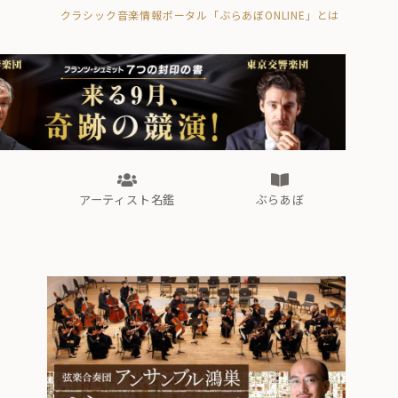
クラシック音楽情報ポータル「ぶらあぼONLINE」とは
の封印の書》
海外公演
FROM編集部
眺望
ぶらあぼブラス！
フォルテピアノ・オデッセイ
アーティスト名鑑
ぶらあぼ
の封印の書》
海外公演
FROM編集部
眺望
ぶらあぼブラス！
フォルテピアノ・オデッセイ