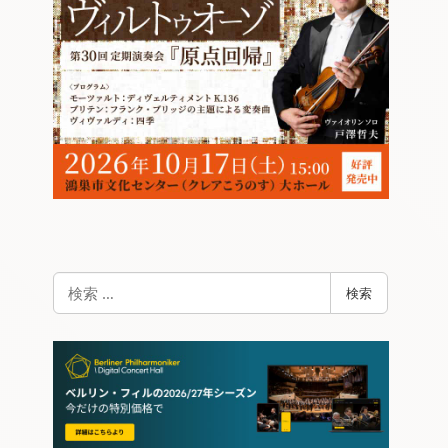
検
検索
索