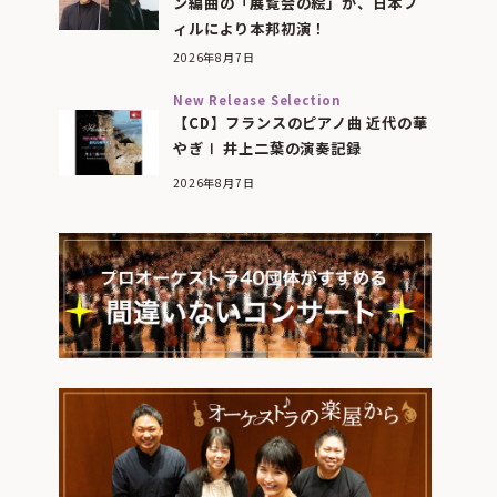
ン編曲の「展覧会の絵」が、日本フ
ィルにより本邦初演！
2026年8月7日
New Release Selection
【CD】フランスのピアノ曲 近代の華
やぎⅠ 井上二葉の演奏記録
2026年8月7日