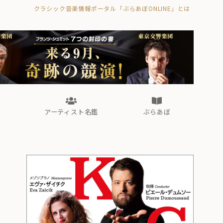
クラシック音楽情報ポータル「ぶらあぼONLINE」とは
の封印の書》
海外公演
FROM編集部
眺望
ぶらあぼブラス！
フォルテピアノ・オデッセイ
アーティスト名鑑
ぶらあぼ
の封印の書》
海外公演
FROM編集部
眺望
ぶらあぼブラス！
フォルテピアノ・オデッセイ