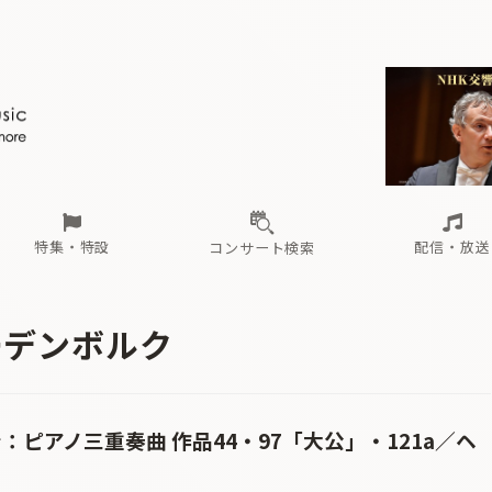
ール
（毎月更新）
東
電子版（無料・月刊）
トピックス
関西
フェスタサマーミューザKAWASAKI 2026
北海道・東北
注目公演
配布場所
インタビュー
中部
定期購読
中国・四国
CD新譜
N響＆東響 《7つ
九州・沖縄
書籍近刊
ロが推す！間違いないオーケストラコンサート
過去の特集
の先と
ブ配信スケジュール
さ
オーケストラの楽屋から
た
な
有料ライブ配信スケジュール
は
ま
や
海の向こうの音楽家
ら
わ
Aからの
載
特集・特設
配信・放送
コンサート検索
ール
（毎月更新）
東
電子版（無料・月刊）
トピックス
関西
フェスタサマーミューザKAWASAKI 2026
北海道・東北
注目公演
配布場所
インタビュー
中部
定期購読
中国・四国
CD新譜
N響＆東響 《7つ
九州・沖縄
書籍近刊
ーデンボルク
ロが推す！間違いないオーケストラコンサート
過去の特集
の先と
ブ配信スケジュール
さ
オーケストラの楽屋から
た
な
有料ライブ配信スケジュール
は
ま
や
海の向こうの音楽家
ら
わ
Aからの
載
：ピアノ三重奏曲 作品44・97「大公」・121a／ヘ