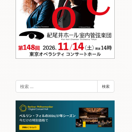
検
検索
索