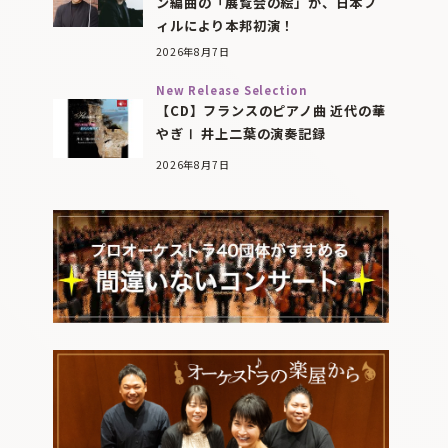
ン編曲の「展覧会の絵」が、日本フ
ィルにより本邦初演！
2026年8月7日
New Release Selection
【CD】フランスのピアノ曲 近代の華
やぎⅠ 井上二葉の演奏記録
2026年8月7日