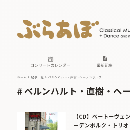
ニュース
ヤマハホ
番組一覧
東京・関
ぶらあぼ
現場のプ
古楽とそ
無料ライ
あ
か
過去の連
コンサートカレンダー
最新記事
ホーム
記事一覧
ベルンハルト・直樹・ヘーデンボルク
ニュース
ヤマハホ
番組一覧
東京・関
ぶらあぼ
ベルンハルト・直樹・ヘ
現場のプ
古楽とそ
無料ライ
あ
か
過去の連
【CD】ベートーヴェン
ーデンボルク・トリオ