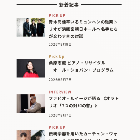
新着記事
PICK UP
青木尚佳率いるミュンヘンの弦楽ト
リオが浜離宮朝日ホールへ――名手たち
が交わす音の対話
2026年8月8日
Pick Up
桑原志織 ピアノ・リサイタル
－オール・ショパン・プログラム－
2026年8月7日
INTERVIEW
ファビオ・ルイージが語る 《オラト
リオ「7つの封印の書」》
2026年8月7日
PICK UP
伝統楽器を用いたカーチュン・ウォ