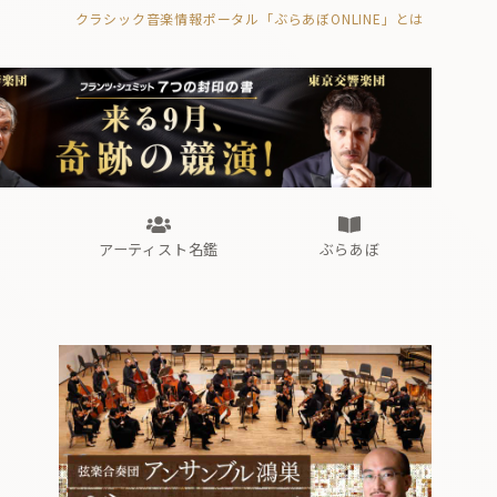
クラシック音楽情報ポータル「ぶらあぼONLINE」とは
の封印の書》
海外公演
FROM編集部
眺望
ぶらあぼブラス！
フォルテピアノ・オデッセイ
アーティスト名鑑
ぶらあぼ
の封印の書》
海外公演
FROM編集部
眺望
ぶらあぼブラス！
フォルテピアノ・オデッセイ