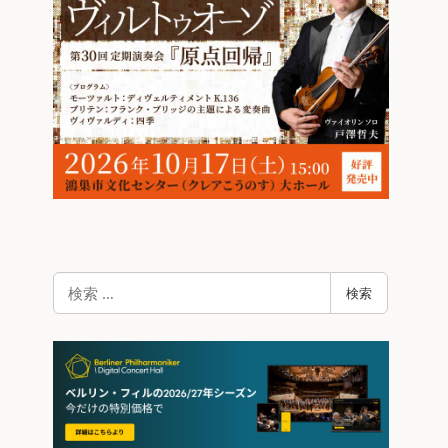
検
検索
索