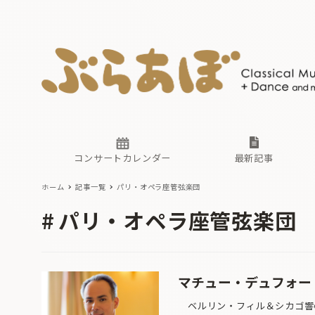
ニュース
ヤマハホ
番組一覧
東京・関
ぶらあぼ
現場のプ
古楽とそ
無料ライ
あ
か
過去の連
コンサートカレンダー
最新記事
ホーム
記事一覧
パリ・オペラ座管弦楽団
ニュース
ヤマハホ
番組一覧
東京・関
ぶらあぼ
パリ・オペラ座管弦楽団
現場のプ
古楽とそ
無料ライ
あ
か
過去の連
マチュー・デュフォー
ベルリン・フィル＆シカゴ響の