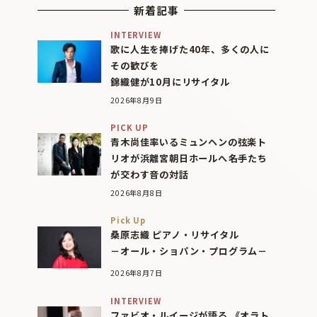
新着記事
INTERVIEW
歌に人生を捧げた40年、多くの人に
その歓びを
錦織健が10月にリサイタル
2026年8月9日
PICK UP
青木尚佳率いるミュンヘンの弦楽ト
リオが浜離宮朝日ホールへ――名手たち
が交わす音の対話
2026年8月8日
Pick Up
桑原志織 ピアノ・リサイタル
－オール・ショパン・プログラム－
2026年8月7日
INTERVIEW
ファビオ・ルイージが語る 《オラト