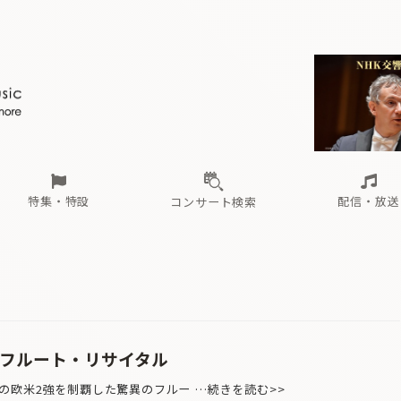
ール
（毎月更新）
東
電子版（無料・月刊）
トピックス
関西
フェスタサマーミューザKAWASAKI 2026
北海道・東北
注目公演
配布場所
インタビュー
中部
定期購読
中国・四国
CD新譜
N響＆東響 《7つ
九州・沖縄
書籍近刊
ロが推す！間違いないオーケストラコンサート
過去の特集
の先と
ブ配信スケジュール
さ
オーケストラの楽屋から
た
な
有料ライブ配信スケジュール
は
ま
や
海の向こうの音楽家
ら
わ
Aからの
載
特集・特設
配信・放送
コンサート検索
ール
（毎月更新）
東
電子版（無料・月刊）
トピックス
関西
フェスタサマーミューザKAWASAKI 2026
北海道・東北
注目公演
配布場所
インタビュー
中部
定期購読
中国・四国
CD新譜
N響＆東響 《7つ
九州・沖縄
書籍近刊
ロが推す！間違いないオーケストラコンサート
過去の特集
の先と
ブ配信スケジュール
さ
オーケストラの楽屋から
た
な
有料ライブ配信スケジュール
は
ま
や
海の向こうの音楽家
ら
わ
Aからの
載
 フルート・リサイタル
欧米2強を制覇した驚異のフルー …続きを読む>>