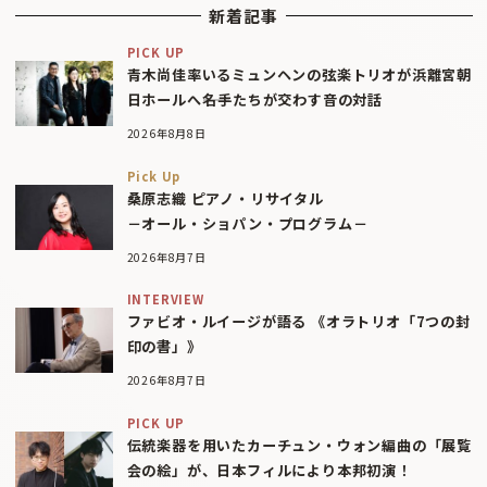
新着記事
PICK UP
青木尚佳率いるミュンヘンの弦楽トリオが浜離宮朝
日ホールへ――名手たちが交わす音の対話
2026年8月8日
Pick Up
桑原志織 ピアノ・リサイタル
－オール・ショパン・プログラム－
2026年8月7日
INTERVIEW
ファビオ・ルイージが語る 《オラトリオ「7つの封
印の書」》
2026年8月7日
PICK UP
伝統楽器を用いたカーチュン・ウォン編曲の「展覧
会の絵」が、日本フィルにより本邦初演！