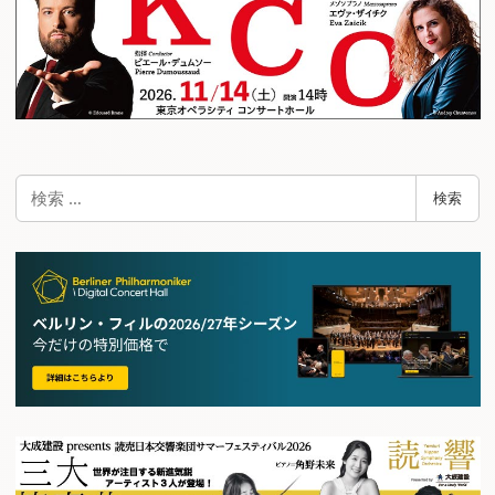
検
検索
索