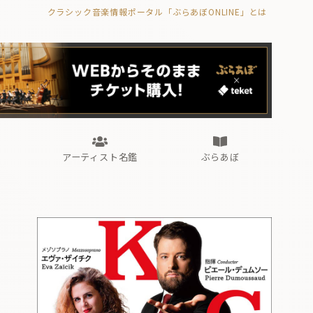
クラシック音楽情報ポータル「ぶらあぼONLINE」とは
の封印の書》
海外公演
FROM編集部
眺望
ぶらあぼブラス！
フォルテピアノ・オデッセイ
アーティスト名鑑
ぶらあぼ
の封印の書》
海外公演
FROM編集部
眺望
ぶらあぼブラス！
フォルテピアノ・オデッセイ