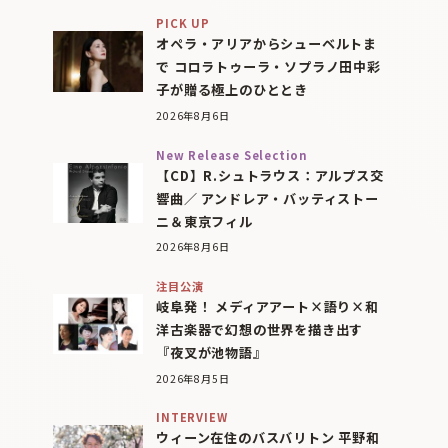
PICK UP
オペラ・アリアからシューベルトま
で コロラトゥーラ・ソプラノ田中彩
子が贈る極上のひととき
2026年8月6日
New Release Selection
【CD】R.シュトラウス：アルプス交
響曲／ アンドレア・バッティストー
ニ＆東京フィル
2026年8月6日
注目公演
岐阜発！ メディアアート×語り×和
洋古楽器で幻想の世界を描き出す
『夜叉が池物語』
2026年8月5日
INTERVIEW
ウィーン在住のバスバリトン 平野和