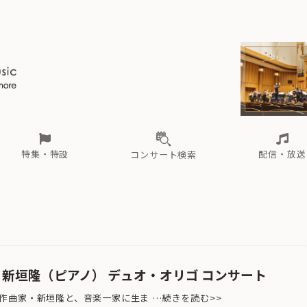
ール
（毎月更新）
東
電子版（無料・月刊）
トピックス
関西
フェスタサマーミューザKAWASAKI 2026
北海道・東北
注目公演
配布場所
インタビュー
中部
定期購読
中国・四国
CD新譜
N響＆東響 《7つ
九州・沖縄
書籍近刊
ロが推す！間違いないオーケストラコンサート
過去の特集
の先と
ブ配信スケジュール
さ
オーケストラの楽屋から
た
な
有料ライブ配信スケジュール
は
ま
や
海の向こうの音楽家
ら
わ
Aからの
載
特集・特設
配信・放送
コンサート検索
ール
（毎月更新）
東
電子版（無料・月刊）
トピックス
関西
フェスタサマーミューザKAWASAKI 2026
北海道・東北
注目公演
配布場所
インタビュー
中部
定期購読
中国・四国
CD新譜
N響＆東響 《7つ
九州・沖縄
書籍近刊
ロが推す！間違いないオーケストラコンサート
過去の特集
の先と
ブ配信スケジュール
さ
オーケストラの楽屋から
た
な
有料ライブ配信スケジュール
は
ま
や
海の向こうの音楽家
ら
わ
Aからの
載
 新垣隆（ピアノ） デュオ・オリゴ コンサート
曲家・新垣隆と、音楽一家に生ま …続きを読む>>