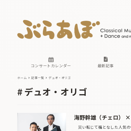
ニュース
ヤマハホ
番組一覧
東京・関
ぶらあぼ
現場のプ
古楽とそ
無料ライ
あ
か
過去の連
コンサートカレンダー
最新記事
ホーム
記事一覧
デュオ・オリゴ
ニュース
ヤマハホ
番組一覧
東京・関
ぶらあぼ
デュオ・オリゴ
現場のプ
古楽とそ
無料ライ
あ
か
過去の連
海野幹雄（チェロ） ×
災い転じて福となした人気の作