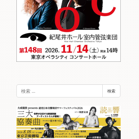
検
検索
索