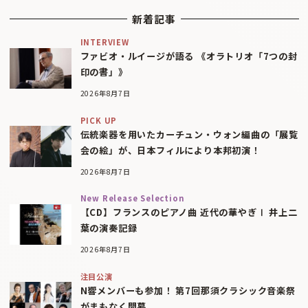
新着記事
INTERVIEW
ファビオ・ルイージが語る 《オラトリオ「7つの封
印の書」》
2026年8月7日
PICK UP
伝統楽器を用いたカーチュン・ウォン編曲の「展覧
会の絵」が、日本フィルにより本邦初演！
2026年8月7日
New Release Selection
【CD】フランスのピアノ曲 近代の華やぎⅠ 井上二
葉の演奏記録
2026年8月7日
注目公演
N響メンバーも参加！ 第7回那須クラシック音楽祭
がまもなく開幕