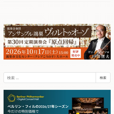
検
検索
索