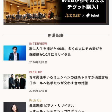
新着記事
INTERVIEW
歌に人生を捧げた40年、多くの人にその歓びを
錦織健が10月にリサイタル
2026年8月9日
PICK UP
青木尚佳率いるミュンヘンの弦楽トリオが浜離宮朝
日ホールへ――名手たちが交わす音の対話
2026年8月8日
Pick Up
桑原志織 ピアノ・リサイタル
－オール・ショパン・プログラム－