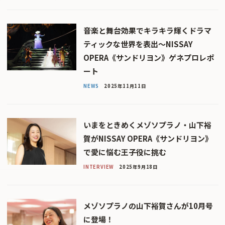
音楽と舞台効果でキラキラ輝くドラマ
ティックな世界を表出〜NISSAY
OPERA《サンドリヨン》ゲネプロレポ
ート
NEWS
2025年11月11日
いまをときめくメゾソプラノ・山下裕
賀がNISSAY OPERA《サンドリヨン》
で愛に悩む王子役に挑む
INTERVIEW
2025年9月18日
メゾソプラノの山下裕賀さんが10月号
に登場！