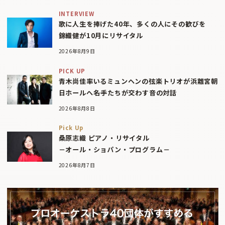
INTERVIEW
歌に人生を捧げた40年、多くの人にその歓びを
錦織健が10月にリサイタル
2026年8月9日
PICK UP
青木尚佳率いるミュンヘンの弦楽トリオが浜離宮朝
日ホールへ――名手たちが交わす音の対話
2026年8月8日
Pick Up
桑原志織 ピアノ・リサイタル
－オール・ショパン・プログラム－
2026年8月7日