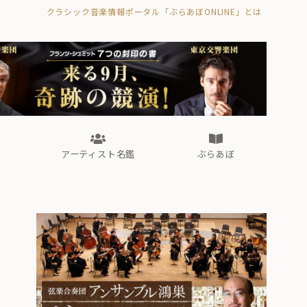
クラシック音楽情報ポータル「ぶらあぼONLINE」とは
の封印の書》
海外公演
FROM編集部
眺望
ぶらあぼブラス！
フォルテピアノ・オデッセイ
アーティスト名鑑
ぶらあぼ
の封印の書》
海外公演
FROM編集部
眺望
ぶらあぼブラス！
フォルテピアノ・オデッセイ