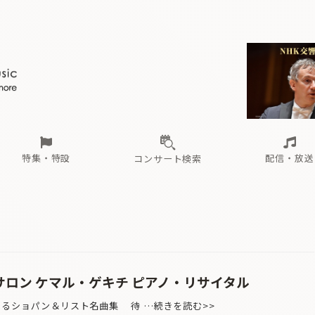
ール
（毎月更新）
東
電子版（無料・月刊）
トピックス
関西
フェスタサマーミューザKAWASAKI 2026
北海道・東北
注目公演
配布場所
インタビュー
中部
定期購読
中国・四国
CD新譜
N響＆東響 《7つ
九州・沖縄
書籍近刊
ロが推す！間違いないオーケストラコンサート
過去の特集
の先と
ブ配信スケジュール
さ
オーケストラの楽屋から
た
な
有料ライブ配信スケジュール
は
ま
や
海の向こうの音楽家
ら
わ
Aからの
載
特集・特設
配信・放送
コンサート検索
ール
（毎月更新）
東
電子版（無料・月刊）
トピックス
関西
フェスタサマーミューザKAWASAKI 2026
北海道・東北
注目公演
配布場所
インタビュー
中部
定期購読
中国・四国
CD新譜
N響＆東響 《7つ
九州・沖縄
書籍近刊
ロが推す！間違いないオーケストラコンサート
過去の特集
の先と
ブ配信スケジュール
さ
オーケストラの楽屋から
た
な
有料ライブ配信スケジュール
は
ま
や
海の向こうの音楽家
ら
わ
Aからの
載
サロン ケマル・ゲキチ ピアノ・リサイタル
えるショパン＆リスト名曲集 待 …続きを読む>>