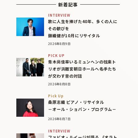
新着記事
INTERVIEW
歌に人生を捧げた40年、多くの人に
その歓びを
錦織健が10月にリサイタル
2026年8月9日
PICK UP
青木尚佳率いるミュンヘンの弦楽ト
リオが浜離宮朝日ホールへ――名手たち
が交わす音の対話
2026年8月8日
Pick Up
桑原志織 ピアノ・リサイタル
－オール・ショパン・プログラム－
2026年8月7日
INTERVIEW
ファビオ・ルイージが語る 《オラト