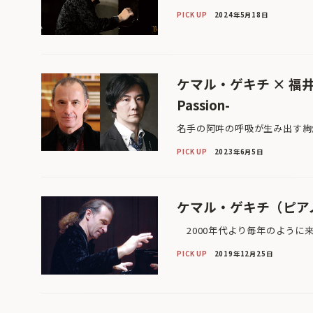
PICK UP
2024年5月18日
ケマル・ゲキチ × 福井直
Passion-
名手の阿吽の呼吸が生み出す絢
PICK UP
2023年6月5日
ケマル・ゲキチ（ピア
2000年代より毎年のように
PICK UP
2019年12月25日