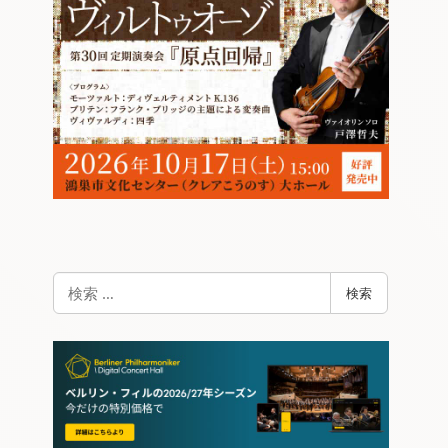
検
検索
索