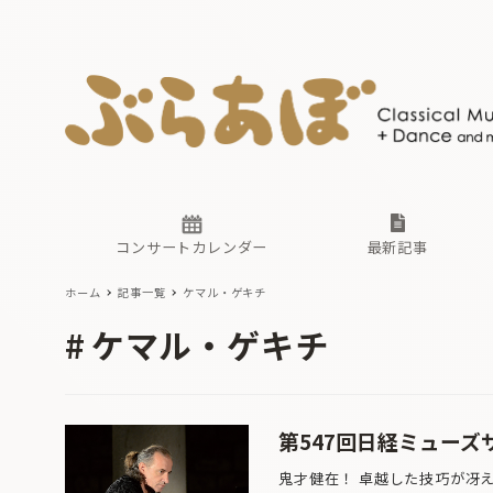
ニュース
ヤマハホ
番組一覧
東京・関
ぶらあぼ
現場のプ
古楽とそ
無料ライ
あ
か
過去の連
コンサートカレンダー
最新記事
ホーム
記事一覧
ケマル・ゲキチ
ニュース
ヤマハホ
番組一覧
東京・関
ぶらあぼ
ケマル・ゲキチ
現場のプ
古楽とそ
無料ライ
あ
か
過去の連
第547回日経ミューズ
鬼才健在！ 卓越した技巧が冴