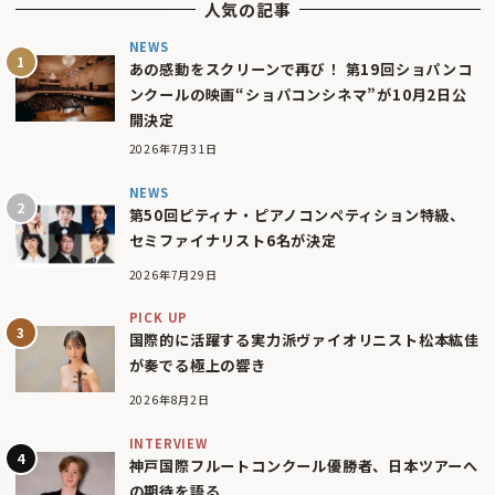
人気の記事
NEWS
あの感動をスクリーンで再び！ 第19回ショパンコ
ンクールの映画“ショパコンシネマ”が10月2日公
開決定
2026年7月31日
NEWS
第50回ピティナ・ピアノコンペティション特級、
セミファイナリスト6名が決定
2026年7月29日
PICK UP
国際的に活躍する実力派ヴァイオリニスト松本紘佳
が奏でる極上の響き
2026年8月2日
INTERVIEW
神戸国際フルートコンクール優勝者、日本ツアーへ
の期待を語る