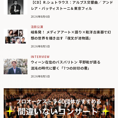
【CD】R.シュトラウス：アルプス交響曲／ アンド
レア・バッティストーニ＆東京フィル
2026年8月6日
注目公演
岐阜発！ メディアアート×語り×和洋古楽器で幻
想の世界を描き出す『夜叉が池物語』
2026年8月5日
INTERVIEW
ウィーン在住のバスバリトン 平野和が語る
混沌の時代に響く「7つの封印の書」
2026年8月5日