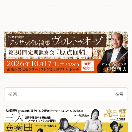
検
検索
索