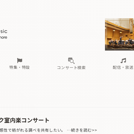
ール
（毎月更新）
東
電子版（無料・月刊）
トピックス
関西
フェスタサマーミューザKAWASAKI 2026
北海道・東北
注目公演
配布場所
インタビュー
中部
定期購読
中国・四国
CD新譜
N響＆東響 《7つ
九州・沖縄
書籍近刊
ロが推す！間違いないオーケストラコンサート
過去の特集
の先と
ブ配信スケジュール
さ
オーケストラの楽屋から
た
な
有料ライブ配信スケジュール
は
ま
や
海の向こうの音楽家
ら
わ
Aからの
載
特集・特設
配信・放送
コンサート検索
ール
（毎月更新）
東
電子版（無料・月刊）
トピックス
関西
フェスタサマーミューザKAWASAKI 2026
北海道・東北
注目公演
配布場所
インタビュー
中部
定期購読
中国・四国
CD新譜
N響＆東響 《7つ
九州・沖縄
書籍近刊
ロが推す！間違いないオーケストラコンサート
過去の特集
の先と
ブ配信スケジュール
さ
オーケストラの楽屋から
た
な
有料ライブ配信スケジュール
は
ま
や
海の向こうの音楽家
ら
わ
Aからの
載
ク室内楽コンサート
性で紡がれる調べを共有したい。 …続きを読む>>