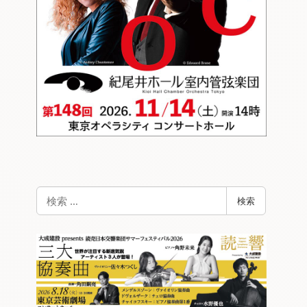
検
検索
索