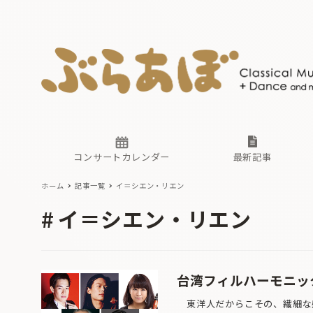
ニュース
ヤマハホ
番組一覧
東京・関
ぶらあぼ
現場のプ
古楽とそ
無料ライ
あ
か
過去の連
コンサートカレンダー
最新記事
ホーム
記事一覧
イ＝シエン・リエン
ニュース
ヤマハホ
番組一覧
東京・関
ぶらあぼ
イ＝シエン・リエン
現場のプ
古楽とそ
無料ライ
あ
か
過去の連
台湾フィルハーモニッ
東洋人だからこその、繊細な感