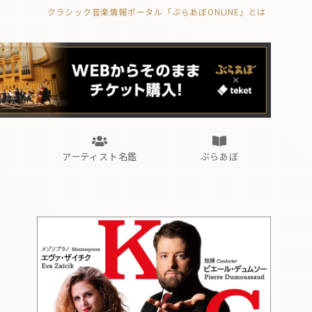
クラシック音楽情報ポータル「ぶらあぼONLINE」とは
の封印の書》
海外公演
FROM編集部
眺望
ぶらあぼブラス！
フォルテピアノ・オデッセイ
アーティスト名鑑
ぶらあぼ
の封印の書》
海外公演
FROM編集部
眺望
ぶらあぼブラス！
フォルテピアノ・オデッセイ