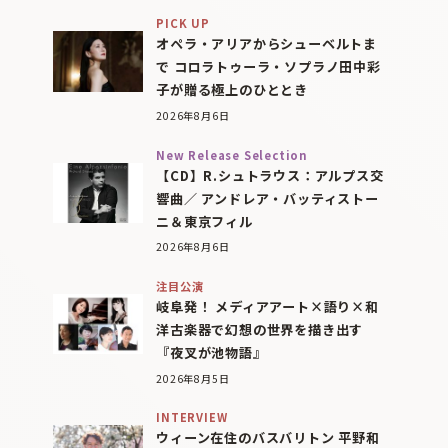
PICK UP
オペラ・アリアからシューベルトま
で コロラトゥーラ・ソプラノ田中彩
子が贈る極上のひととき
2026年8月6日
New Release Selection
【CD】R.シュトラウス：アルプス交
響曲／ アンドレア・バッティストー
ニ＆東京フィル
2026年8月6日
注目公演
岐阜発！ メディアアート×語り×和
洋古楽器で幻想の世界を描き出す
『夜叉が池物語』
2026年8月5日
INTERVIEW
ウィーン在住のバスバリトン 平野和