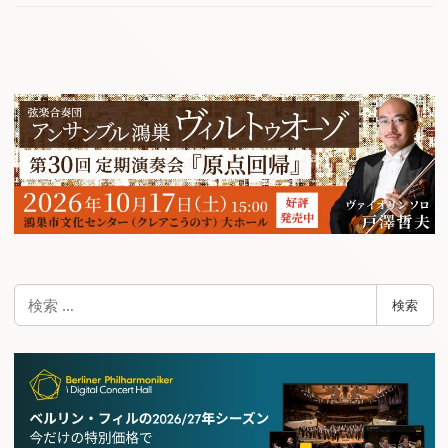
検
検索
索