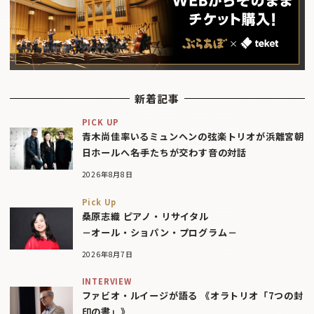
新着記事
PICK UP
青木尚佳率いるミュンヘンの弦楽トリオが浜離宮朝
日ホールへ――名手たちが交わす音の対話
2026年8月8日
Pick Up
桑原志織 ピアノ・リサイタル
－オール・ショパン・プログラム－
2026年8月7日
INTERVIEW
ファビオ・ルイージが語る 《オラトリオ「7つの封
印の書」》