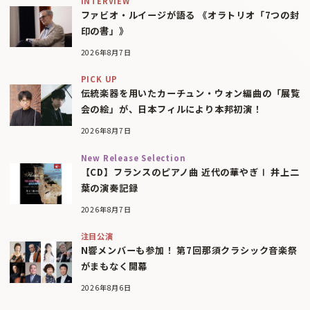
INTERVIEW
ファビオ・ルイージが語る 《オラトリオ「7つの封
印の書」》
2026年8月7日
PICK UP
伝統楽器を用いたカーチュン・ウォン編曲の「展覧
会の絵」が、日本フィルにより本邦初演！
2026年8月7日
New Release Selection
【CD】フランスのピアノ曲 近代の華やぎⅠ 井上二
葉の演奏記録
2026年8月7日
注目公演
N響メンバーも参加！ 第7回那須クラシック音楽祭
がまもなく開幕
2026年8月6日