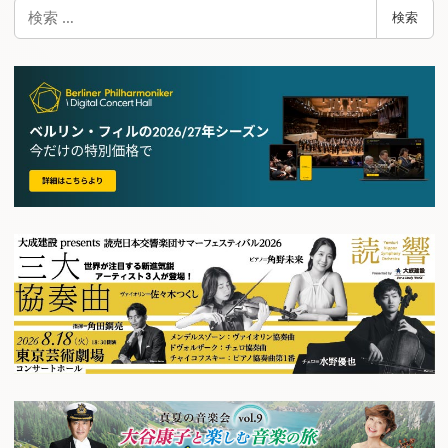
検
検索
索