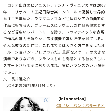
ロシア出身のピアニスト、アンナ・ヴィニツカヤは2007
年にエリザベート王妃国際音楽コンクールで優勝し世界的
な注目を集めた。ラフマニノフなど祖国ロシアの作曲家の
作品はもちろん、ブラームスにラヴェルの作品も得意とす
るなど幅広いレパートリーを誇り、ドラマティックな表現
で作品の魅力を鮮やかに示す演奏で高い評価を得ている。
そんな彼女の新作は、これまでとは大きく方向を変えたオ
ール・ショパン・プログラムだ。重厚なスケールの大きな
演奏でありながら、フランスものも得意とする彼女らしい
スマートさも随所に織り込まれ、実にバランスのいい演奏
である。
文：長井進之介
（ぶらあぼ2021年3月号より）
【information】
CD『ショパン：バラードと