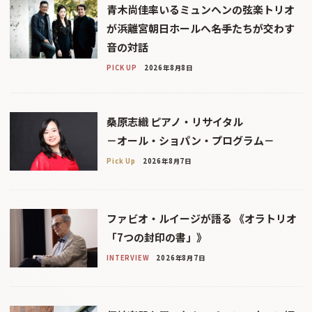
青木尚佳率いるミュンヘンの弦楽トリオ
が浜離宮朝日ホールへ――名手たちが交わす
音の対話
PICK UP
2026年8月8日
桑原志織 ピアノ・リサイタル
－オール・ショパン・プログラム－
Pick Up
2026年8月7日
ファビオ・ルイージが語る 《オラトリオ
「7つの封印の書」》
INTERVIEW
2026年8月7日