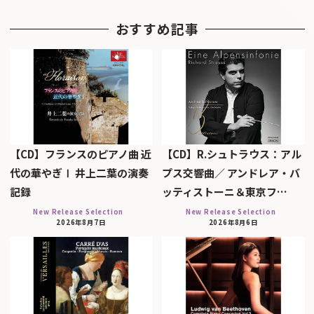
おすすめ記事
【CD】フランスのピアノ曲 近
【CD】R.シュトラウス：アル
代の華やぎⅠ 井上二葉の演奏
プス交響曲／ アンドレア・バ
記録
ッティストーニ＆東京フ…
New Release Selection
New Release Selection
2026年8月7日
2026年8月6日