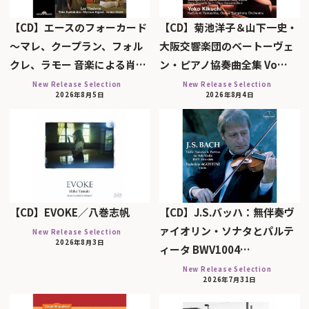
【CD】エースのフォーカード
【CD】菊池洋子＆山下一史・
～マレ、クープラン、フォル
大阪交響楽団のベートーヴェ
クレ、ラモー 音楽による肖…
ン・ピアノ協奏曲全集 Vo…
New Release Selection
New Release Selection
2026年8月5日
2026年8月4日
【CD】EVOKE／八巻志帆
【CD】J.S.バッハ：無伴奏ヴ
ァイオリン・ソナタとパルテ
New Release Selection
2026年8月3日
ィータ BWV1004…
New Release Selection
2026年7月31日