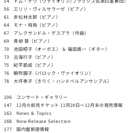
54 トム・チウ（ヴァイオリン/フラックス弦楽四重奏団）
56 エリソ・ヴィルサラーゼ（ピアノ）
61 赤松林太郎（ピアノ）
64 モナ・飛鳥（ピアノ）
67 アレクサンドル・デスプラ（作曲）
69 青柳 晋（ピアノ）
70 池田昭子（オーボエ） ＆ 福田進一（ギター）
73 古海行子（ピアノ）
75 紀平凱成（ピアノ）
76 朝吹園子（バロック・ヴァイオリン）
78 大坪泰子（きりく・ハンドベルアンサンブル）
106 コンサート・ギャラリー
147 12月の前売チケット 11月20日～12月末の発売情報
162 News ＆ Topics
168 New Release Selection
177 国内盤新譜情報