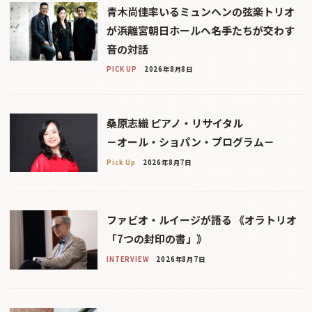
青木尚佳率いるミュンヘンの弦楽トリオ
が浜離宮朝日ホールへ――名手たちが交わす
音の対話
PICK UP
2026年8月8日
桑原志織 ピアノ・リサイタル
－オール・ショパン・プログラム－
Pick Up
2026年8月7日
ファビオ・ルイージが語る 《オラトリオ
「7つの封印の書」》
INTERVIEW
2026年8月7日