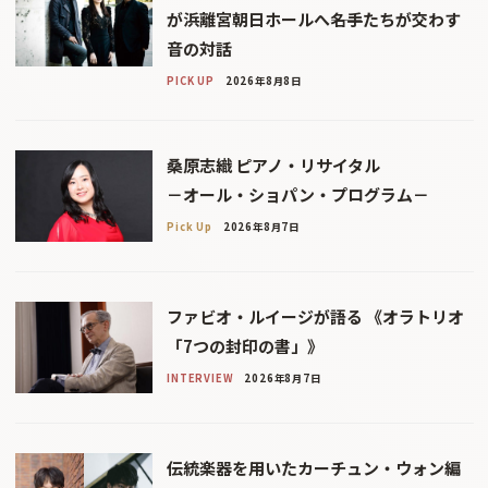
が浜離宮朝日ホールへ――名手たちが交わす
音の対話
PICK UP
2026年8月8日
桑原志織 ピアノ・リサイタル
－オール・ショパン・プログラム－
Pick Up
2026年8月7日
ファビオ・ルイージが語る 《オラトリオ
「7つの封印の書」》
INTERVIEW
2026年8月7日
伝統楽器を用いたカーチュン・ウォン編