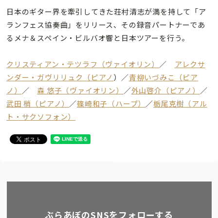
日本のギター界を牽引してきた荘村清志が満を持して「ア
ランフェス協奏曲」をリリース、その録音パートナーであ
るメナ＆スペイン・ビルバオ響と日本ツアーを行う。
クリスティアン・テツラフ（ヴァイオリン）
／
アレクサ
ンダー・ガヴリリュク（ピアノ
）／
青柳いづみこ（ピア
ノ）
／
森 悠子（ヴァイオリン）
／
外山啓介（ピアノ）
／
武田 梢（ピアノ）
／
篠崎和子（ハープ）
／
栃尾克樹（アル
ト・サクソフォン）
ぶらあぼのSNSをフォローする