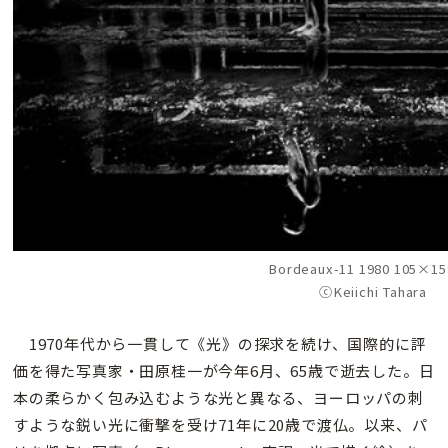
Bordeaux-11 1980 105×15
ⓒKeiichi Tahara
1970年代から一貫して《光》の探求を続け、国際的に評
価を得た写真家・田原桂一が今年6月、65歳で逝去した。日
本の柔らかく包み込むような光と異なる、ヨーロッパの刺
すような鋭い光に衝撃を受け71年に20歳で渡仏。以来、パ