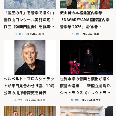
「蔵王の冬」を音楽で描く――山
流山発の本格派室内楽祭
響作曲コンクール実施決定！
「NAGAREYAMA 国際室内楽
作品（弦楽四重奏）を募集…
音楽祭 2026」開催概…
NEWS
2026年7月6日
NEWS
2026年7月3日
ヘルベルト・ブロムシュテッ
世界水準の音楽と演出が描く
トが来日見合わせ N響、10月
復讐の連鎖──新国立劇場 R.
公演の指揮者変更を発表
シュトラウス《エレクトラ…
NEWS
2026年6月30日
NEWS
2026年6月29日