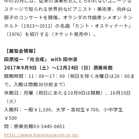
中の10月には、従来の演奏形式にとらわれないユニークな
ステージで知られる世界的なピアニスト・美術家、向井山
朋子のコンサートを開催。オランダの作曲家シメオン テン
ホルト（1923〜2012）の名曲「カント・オスティナート」
（1976）を紹介する（チケット発売中）。
【展覧会情報】
田原桂一 「光合成」 with 田中泯
2017年9月9日（土）〜12月24日（日）原美術館
開館時間：11：00〜17：00（祝日を除く水曜日は20：00ま
で。入館は閉館30分前まで）
休館日：月曜（祝日にあたる10月9日は開館）、10月10日
（火）
入館料：一般￥1,100、大学・高校生￥700、小中学生
￥500
問：原美術館03-3445-0651
http://www.haramuseum.or.jp/