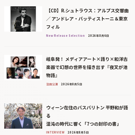
【CD】R.シュトラウス：アルプス交響曲
／ アンドレア・バッティストーニ＆東京
フィル
New Release Selection
2026年8月6日
岐阜発！ メディアアート×語り×和洋古
楽器で幻想の世界を描き出す『夜叉が池
物語』
注目公演
2026年8月5日
ウィーン在住のバスバリトン 平野和が語
る
混沌の時代に響く「7つの封印の書」
INTERVIEW
2026年8月5日