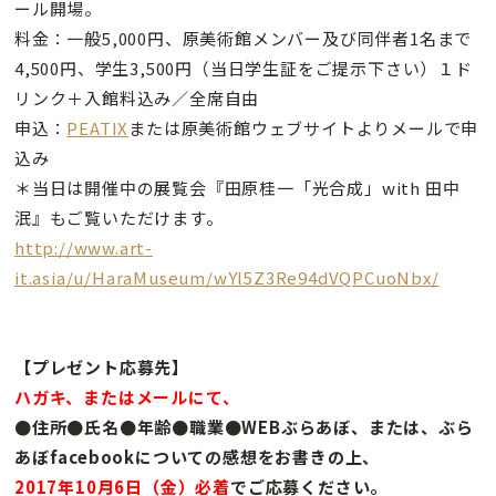
ール開場。
料金：一般5,000円、原美術館メンバー及び同伴者1名まで
4,500円、学生3,500円（当日学生証をご提示下さい）１ド
リンク＋入館料込み／全席自由
申込：
PEATIX
または原美術館ウェブサイトよりメールで申
込み
＊当日は開催中の展覧会『田原桂一「光合成」with 田中
泯』もご覧いただけます。
http://www.art-
it.asia/u/HaraMuseum/wYl5Z3Re94dVQPCuoNbx/
【プレゼント応募先】
ハガキ、またはメールにて、
●住所●氏名●年齢●職業●WEBぶらあぼ、または、ぶら
あぼfacebookについての感想をお書きの上、
2017年10月6日（金）必着
でご応募ください。