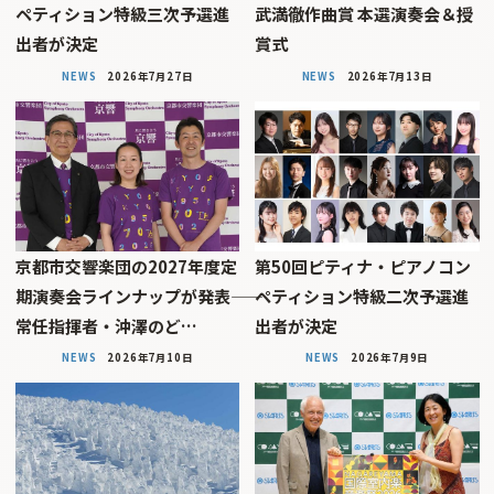
ペティション特級三次予選進
武満徹作曲賞 本選演奏会＆授
出者が決定
賞式
NEWS
2026年7月27日
NEWS
2026年7月13日
京都市交響楽団の2027年度定
第50回ピティナ・ピアノコン
期演奏会ラインナップが発表――
ペティション特級二次予選進
常任指揮者・沖澤のど…
出者が決定
NEWS
2026年7月10日
NEWS
2026年7月9日