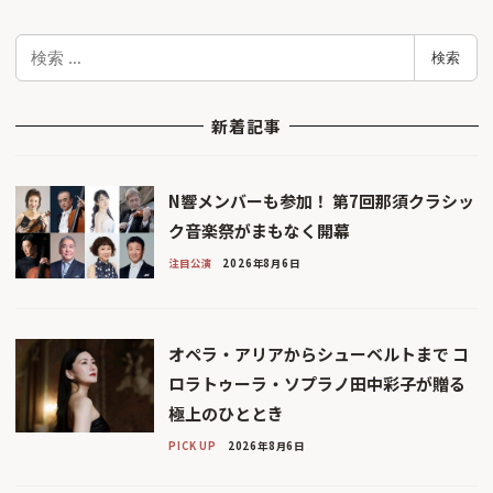
検
検索
索
新着記事
N響メンバーも参加！ 第7回那須クラシッ
ク音楽祭がまもなく開幕
注目公演
2026年8月6日
オペラ・アリアからシューベルトまで コ
ロラトゥーラ・ソプラノ田中彩子が贈る
極上のひととき
PICK UP
2026年8月6日