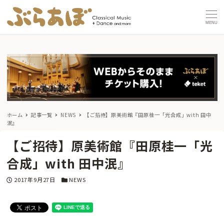
MENU
ホーム
記事一覧
NEWS
【ご招待】原美術館『田原桂一「光合成」with 田中
泯』
【ご招待】原美術館『田原桂一「光
合成」with 田中泯』
投稿日
カテゴリー
2017年9月27日
NEWS