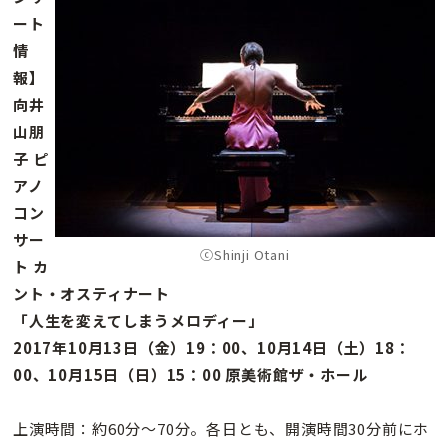
ート
情
報】
向井
山朋
子 ピ
アノ
コン
サー
ⓒShinji Otani
ト カ
ント・オスティナート
「人生を変えてしまうメロディー」
2017年10月13日（金）19：00、10月14日（土）18：
00、10月15日（日）15：00 原美術館ザ・ホール
上演時間：約60分〜70分。各日とも、開演時間30分前にホ