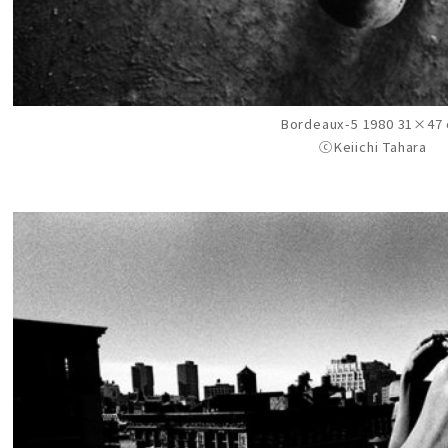
Bordeaux-5 1980 31×47
ⓒKeiichi Tahara