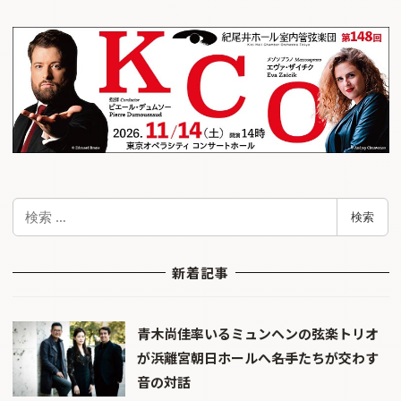
検
検索
索
新着記事
青木尚佳率いるミュンヘンの弦楽トリオ
が浜離宮朝日ホールへ――名手たちが交わす
音の対話