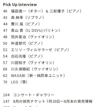
Pick Up interview
40 福田進一（ギター）＆ 三舩優子（ピアノ）
43 森 麻季（ソプラノ）
44 實川 風（ピアノ）
47 青山 貴（IL DEVU/バリトン）
48 荒井英治（ヴァイオリン）
50 仲道郁代（ピアノ）
52 エリソ・ヴィルサラーゼ（ピアノ）
54 白石光隆（ピアノ）
57 川田知子（ヴァイオリン）
60 川久保賜紀（ヴァイオリン）
62 WASABI（新・純邦楽ユニット）
70 LEO（箏）
104 コンサート・ギャラリー
147 8月の前売チケット 7月20日～8月末の発売情報