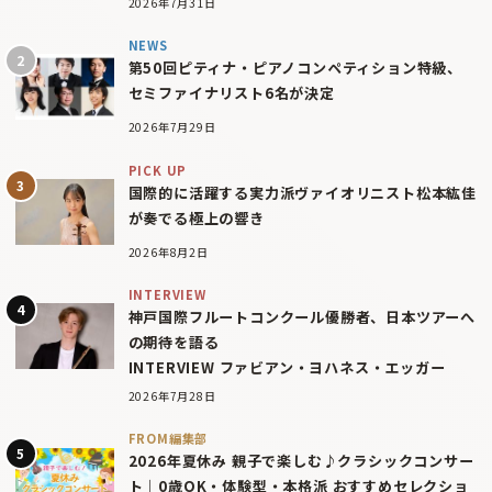
2026年7月31日
NEWS
第50回ピティナ・ピアノコンペティション特級、
セミファイナリスト6名が決定
2026年7月29日
PICK UP
国際的に活躍する実力派ヴァイオリニスト松本紘佳
が奏でる極上の響き
2026年8月2日
INTERVIEW
神戸国際フルートコンクール優勝者、日本ツアーへ
の期待を語る
INTERVIEW ファビアン・ヨハネス・エッガー
2026年7月28日
FROM編集部
2026年夏休み 親子で楽しむ♪クラシックコンサー
ト｜0歳OK・体験型・本格派 おすすめセレクショ