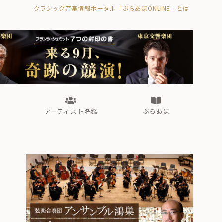
クラシック音楽情報ポータル「ぶらあぼONLINE」とは
の封印の書》
海外公演
FROM編集部
眺望
ぶらあぼブラス！
フォルテピアノ・オデッセイ
アーティスト名鑑
ぶらあぼ
の封印の書》
海外公演
FROM編集部
眺望
ぶらあぼブラス！
フォルテピアノ・オデッセイ