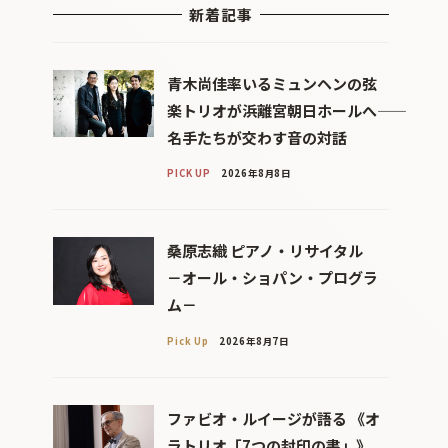
新着記事
青木尚佳率いるミュンヘンの弦
楽トリオが浜離宮朝日ホールへ――
名手たちが交わす音の対話
PICK UP
2026年8月8日
桑原志織 ピアノ・リサイタル
－オール・ショパン・プログラ
ム－
Pick Up
2026年8月7日
ファビオ・ルイージが語る 《オ
ラトリオ「7つの封印の書」》