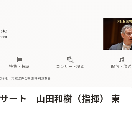
ール
（毎月更新）
東
電子版（無料・月刊）
トピックス
関西
フェスタサマーミューザKAWASAKI 2026
北海道・東北
注目公演
配布場所
インタビュー
中部
定期購読
中国・四国
CD新譜
N響＆東響 《7つ
九州・沖縄
書籍近刊
ロが推す！間違いないオーケストラコンサート
過去の特集
の先と
ブ配信スケジュール
さ
オーケストラの楽屋から
た
な
有料ライブ配信スケジュール
は
ま
や
海の向こうの音楽家
ら
わ
Aからの
載
特集・特設
配信・放送
コンサート検索
指揮） 東京混声合唱団 特別演奏会
ール
（毎月更新）
東
電子版（無料・月刊）
トピックス
関西
フェスタサマーミューザKAWASAKI 2026
北海道・東北
注目公演
配布場所
インタビュー
中部
定期購読
中国・四国
CD新譜
N響＆東響 《7つ
九州・沖縄
書籍近刊
サート 山田和樹（指揮） 東
ロが推す！間違いないオーケストラコンサート
過去の特集
の先と
ブ配信スケジュール
さ
オーケストラの楽屋から
た
な
有料ライブ配信スケジュール
は
ま
や
海の向こうの音楽家
ら
わ
Aからの
載