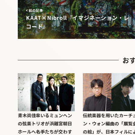
前の記事
KAAT×Nibroll『イマジネーション・レ
コード』
お
青木尚佳率いるミュンヘン
伝統楽器を用いたカーチ
の弦楽トリオが浜離宮朝日
ン・ウォン編曲の「展覧
ホールへ――名手たちが交わす
の絵」が、日本フィルに