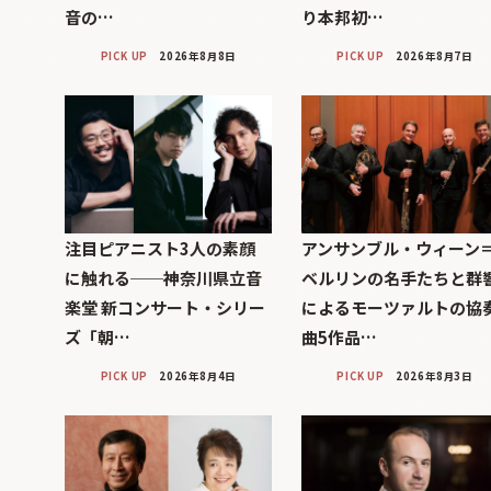
音の…
り本邦初…
PICK UP
2026年8月8日
PICK UP
2026年8月7日
注目ピアニスト3人の素顔
アンサンブル・ウィーン
に触れる──神奈川県立音
ベルリンの名手たちと群
楽堂 新コンサート・シリー
によるモーツァルトの協
ズ「朝…
曲5作品…
PICK UP
2026年8月4日
PICK UP
2026年8月3日