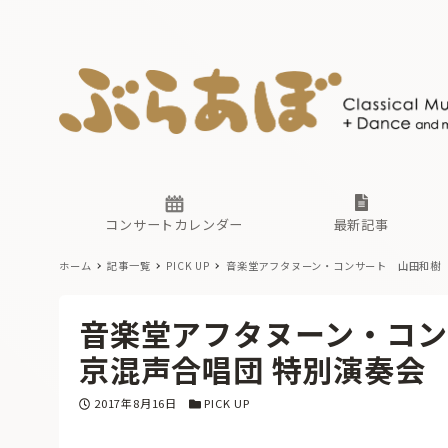
ニュース
ヤマハホ
番組一覧
東京・関
ぶらあぼ
現場のプ
古楽とそ
無料ライ
あ
か
過去の連
コンサートカレンダー
最新記事
ホーム
記事一覧
PICK UP
音楽堂アフタヌーン・コンサート 山田和樹（
ニュース
ヤマハホ
番組一覧
東京・関
ぶらあぼ
音楽堂アフタヌーン・コン
現場のプ
古楽とそ
無料ライ
あ
か
京混声合唱団 特別演奏会
過去の連
投稿日
カテゴリー
2017年8月16日
PICK UP