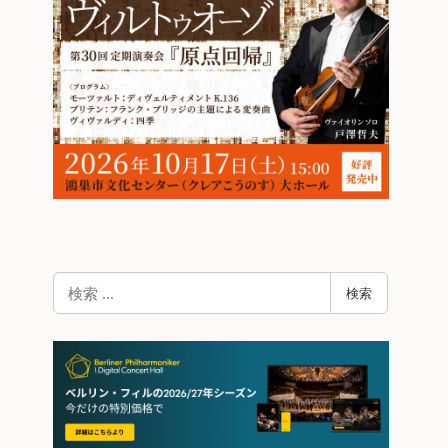
検
検索
索