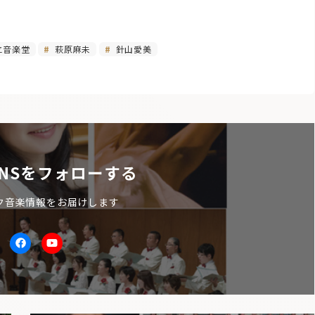
立音楽堂
萩原麻未
針山愛美
NSをフォローする
ク音楽情報をお届けします
itter
facebook
Youtube