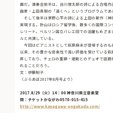
画だ。演奏会前半は、谷川俊太郎の詩による合唱作
曲家・上田真樹の「遠くへ」というプログラムであ
そして後半は草野心平の詩による上田の新作（神
実現する。針山はロシア留学後、数多くの国際コン
レリーナ。ベルリン国立バレエ団での活躍もめざま
ルと共演している。
今回はピアニストとして萩原麻未が登場するのも楽
以来、その豊かな音楽性で高い評価を受けている萩
昇しており、チェロの重鎮・堤剛とのデュオで話題
れることだろう。
文：伊藤制子
（ぶらあぼ2017年8月号より）
2017.8/29（火）14：00 神奈川県立音楽堂
問：チケットかながわ0570-015-415
http://www.kanagawa-ongakudo.com/