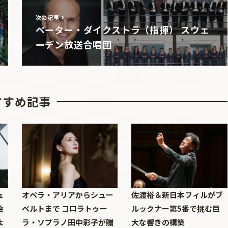
次の記事
ペーター・ダイクストラ（指揮） スウェ
ーデン放送合唱団
すすめ記事
ュ
オペラ・アリアからシュー
佐渡裕＆新日本フィルがブ
会
ベルトまで コロラトゥー
ルックナー第5番で挑む巨
よ
ラ・ソプラノ田中彩子が贈
大な響きの構築