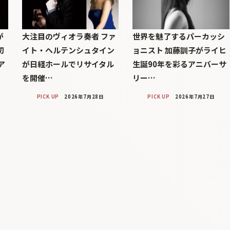
が
大注目のヴィオラ奏者 ファ
世界を魅了するパーカッシ
初
イト・ヘルテンシュタイン
ョニスト 加藤訓子がライヒ
ア
が日経ホールでリサイタル
生誕90年を彩るアニバーサ
を開催…
リー…
PICK UP
2026年7月28日
PICK UP
2026年7月27日