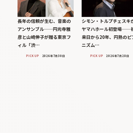
長年の信頼が生む、音楽の
シモン・トルプチェスキ
アンサンブル──円光寺雅
ヤマハホール初登場──
彦と山崎伸子が贈る東京フ
来日から20年、円熟のピ
ィル「渋…
ニズム…
PICK UP
2026年7月30日
PICK UP
2026年7月28日