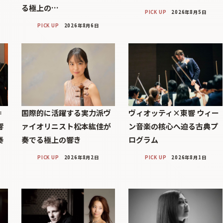
る極上の…
PICK UP
2026年8月5日
PICK UP
2026年8月6日
＝
国際的に活躍する実力派ヴ
ヴィオッティ×東響 ウィー
響
ァイオリニスト松本紘佳が
ン音楽の核心へ迫る古典プ
奏
奏でる極上の響き
ログラム
PICK UP
2026年8月2日
PICK UP
2026年8月1日