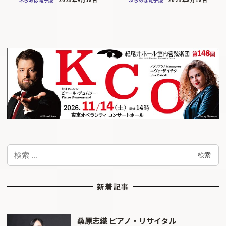
検
検索
索
新着記事
桑原志織 ピアノ・リサイタル